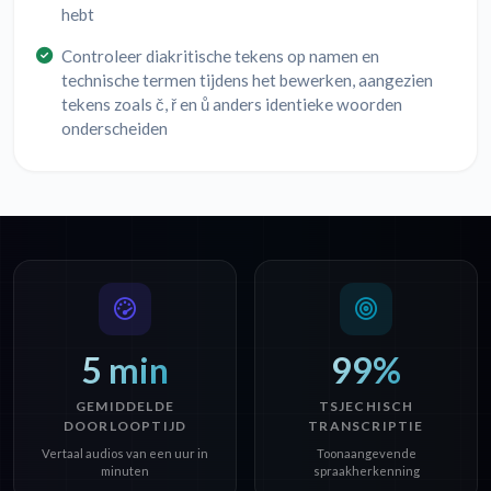
hebt
Controleer diakritische tekens op namen en
technische termen tijdens het bewerken, aangezien
tekens zoals č, ř en ů anders identieke woorden
onderscheiden
5 min
99%
GEMIDDELDE
TSJECHISCH
DOORLOOPTIJD
TRANSCRIPTIE
Vertaal audios van een uur in
Toonaangevende
minuten
spraakherkenning