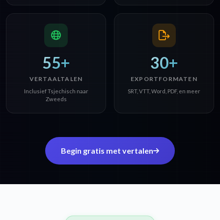
55+
30+
VERTAALTALEN
EXPORTFORMATEN
Inclusief Tsjechisch naar
SRT, VTT, Word, PDF, en meer
Zweeds
Begin gratis met vertalen