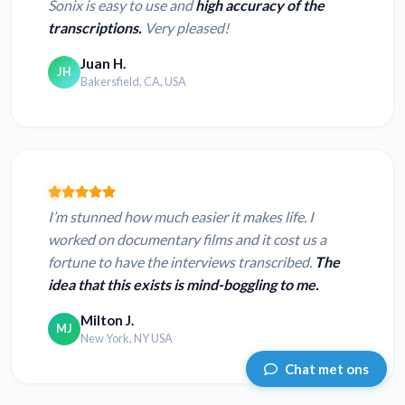
Sonix is easy to use and
high accuracy of the
transcriptions.
Very pleased!
Juan H.
JH
Bakersfield, CA, USA
I’m stunned how much easier it makes life. I
worked on documentary films and it cost us a
fortune to have the interviews transcribed.
The
idea that this exists is mind-boggling to me.
Milton J.
MJ
New York, NY USA
Chat met ons