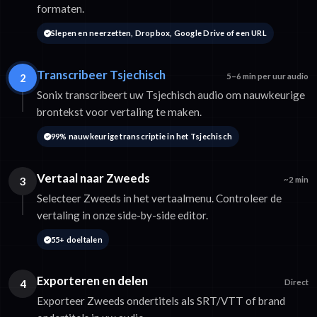
formaten.
Slepen en neerzetten, Dropbox, Google Drive of een URL
Transcribeer Tsjechisch
2
5–6 min per uur audio
Sonix transcribeert uw Tsjechisch audio om nauwkeurige
brontekst voor vertaling te maken.
99% nauwkeurige transcriptie in het Tsjechisch
Vertaal naar Zweeds
3
~2 min
Selecteer Zweeds in het vertaalmenu. Controleer de
vertaling in onze side-by-side editor.
55+ doeltalen
Exporteren en delen
4
Direct
Exporteer Zweeds ondertitels als SRT/VTT of brand