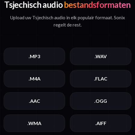
Tsjechisch audio
bestandsformaten
Upload uw Tsjechisch audio in elk populair formaat. Sonix
regelt de rest.
.MP3
.WAV
.M4A
.FLAC
.AAC
.OGG
.WMA
.AIFF