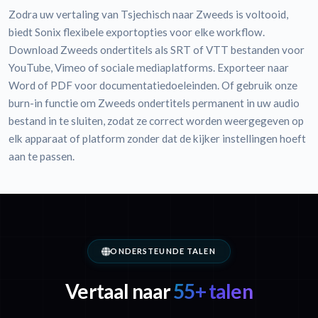
Zodra uw vertaling van Tsjechisch naar Zweeds is voltooid,
biedt Sonix flexibele exportopties voor elke workflow.
Download Zweeds ondertitels als SRT of VTT bestanden voor
YouTube, Vimeo of sociale mediaplatforms. Exporteer naar
Word of PDF voor documentatiedoeleinden. Of gebruik onze
burn-in functie om Zweeds ondertitels permanent in uw audio
bestand in te sluiten, zodat ze correct worden weergegeven op
elk apparaat of platform zonder dat de kijker instellingen hoeft
aan te passen.
ONDERSTEUNDE TALEN
Vertaal naar
55+ talen