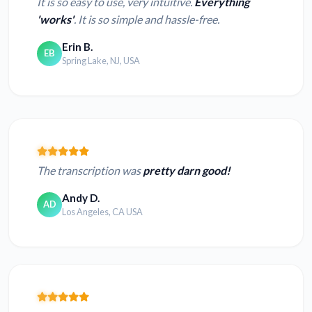
It is so easy to use, very intuitive.
Everything
'works'
. It is so simple and hassle-free.
Erin B.
EB
Spring Lake, NJ, USA
The transcription was
pretty darn good!
Andy D.
AD
Los Angeles, CA USA