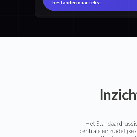
bestanden naar tekst
Inzich
Het Standaardrussis
centrale en zuidelijke