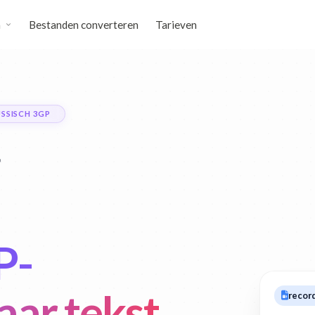
n
Bestanden converteren
Tarieven
SSISCH 3GP
P-
aar tekst
recor