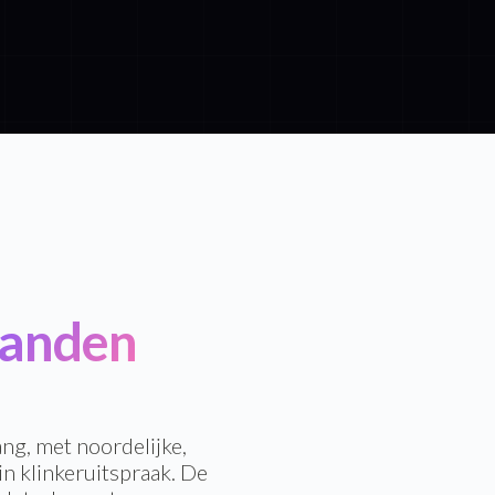
anden
ng, met noordelijke,
in klinkeruitspraak. De