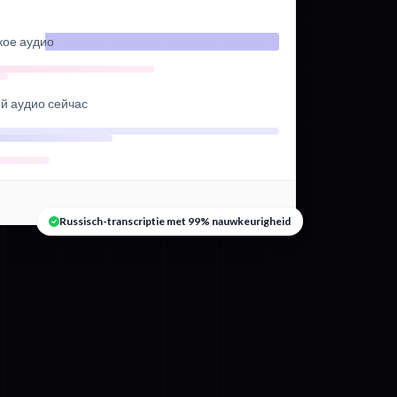
кое аудио
ий аудио сейчас
Russisch-transcriptie met 99% nauwkeurigheid