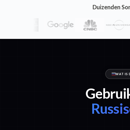
Duizenden Son
WAT IS
Gebruik
Russis