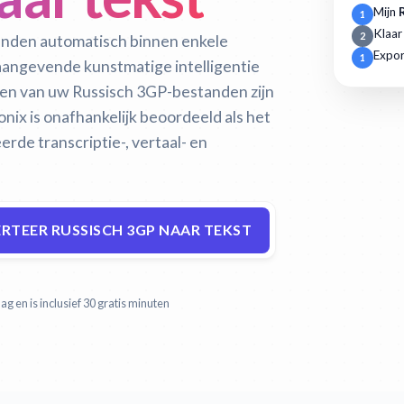
Mijn
1
Klaar
2
anden automatisch binnen enkele
Expor
1
naangevende kunstmatige intelligentie
ren van uw Russisch 3GP-bestanden zijn
onix is onafhankelijk beoordeeld als het
de transcriptie-, vertaal- en
RTEER RUSSISCH 3GP NAAR TEKST
g en is inclusief 30 gratis minuten