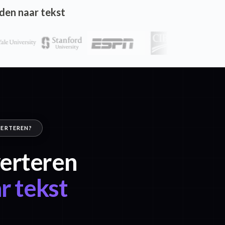
den naar tekst
VERTEREN?
verteren
r tekst