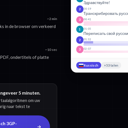
Здравствуйте!
00:19
2
Транскрибировать русс
~2 min
00:41
3
ks in de browser om verkeerd
01:05
1
Переписать свой русск
01:32
2
02:07
3
~10 sec
PDF, ondertitels of platte
Russisch
+53 talen
ongeveer 5 minuten.
ertaalalgoritmen om uw
ig naar tekst te
sch 3GP-