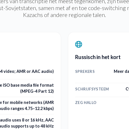
ikers van transcriptie het meest tegenkomen, zijn twe
st-Sovjetstaten, samen met af en toe code-switching 
Kazachs of andere regionale talen.
Russisch in het kort
264 video; AMR or AAC audio)
Meer da
SPREKERS
e ISO base media file format
C
SCHRIJFSYSTEEM
(MPEG-4 Part 12)
ow for mobile networks (AMR
ZEG HALLO
audio ranges 4.75–12.2 kbps)
udio uses 8 or 16 kHz, AAC
audio supports up to 48 kHz