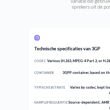
variatie die gebru
sprekers uit de po
Technische specificaties van 3GP
Various (H.263, MPEG-4 Part 2, or H.
CODEC
3GPP container, based on th
CONTAINER
Varies by codec; kept l
TYPISCHE BITRATE
Source-dependent; AMR a
SAMPLEFREQUENTIE