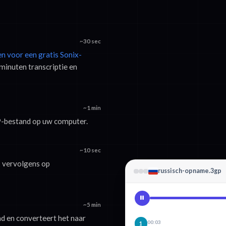
~30 sec
en voor een gratis Sonix-
minuten transcriptie en
~1 min
P-bestand op uw computer.
~10 sec
k vervolgens op
russisch-opname.3gp
~5 min
d en converteert het naar
00:03
1