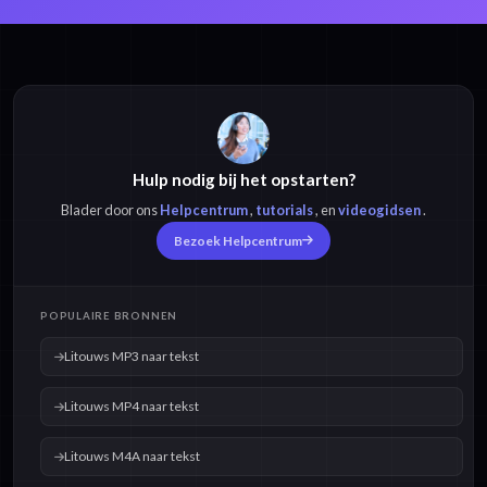
Litouws MP3 naar
Litouws MP4 naar
tekst
tekst
Hulp nodig bij het opstarten?
Litouws M4A naar
Litouws OPUS naar
tekst
tekst
Blader door ons
Helpcentrum
,
tutorials
, en
videogidsen
.
Bezoek Helpcentrum
Litouws OGG naar
Litouws WAV naar
tekst
tekst
POPULAIRE BRONNEN
Litouws MP3 naar tekst
Litouws MP4 naar tekst
Litouws M4A naar tekst