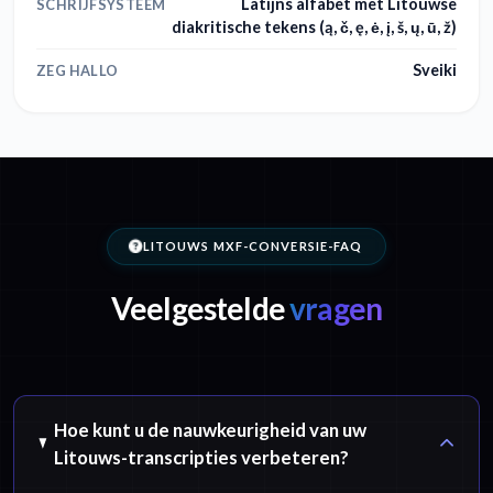
Latijns alfabet met Litouwse
SCHRIJFSYSTEEM
diakritische tekens (ą, č, ę, ė, į, š, ų, ū, ž)
Sveiki
ZEG HALLO
LITOUWS MXF-CONVERSIE-FAQ
Veelgestelde
vragen
Hoe kunt u de nauwkeurigheid van uw
Litouws-transcripties verbeteren?