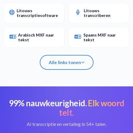
Litouws
Litouws
transcriptiesoftware
transcriberen
Arabisch MXF naar
Spaans MXF naar
tekst
tekst
Alle links tonen
99% nauwkeurigheid.
Elk woord
MXF naar tekst
Beste MXF-
converteren
converter
telt.
AI transcriptie en vertaling in 54+ talen.
Litouws
Litouws
transcriptiesoftware
transcriberen