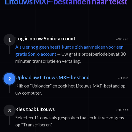
Litouws MXF-bestanden naar tekst
Log in op uw Sonix-account
1
~30 sec
Als u er nog geen heeft, kunt u zich aanmelden voor een
gratis Sonix-account
— Uw gratis proefperiode bevat 30
minuten transcriptie en vertaling.
Upload uw Litouws MXF-bestand
2
~1 min
Klik op “Uploaden” en zoek het Litouws MXF-bestand op
uw computer.
Kies taal: Litouws
3
~10 sec
Selecteer Litouws als gesproken taal en klik vervolgens
op “Transcriberen”.