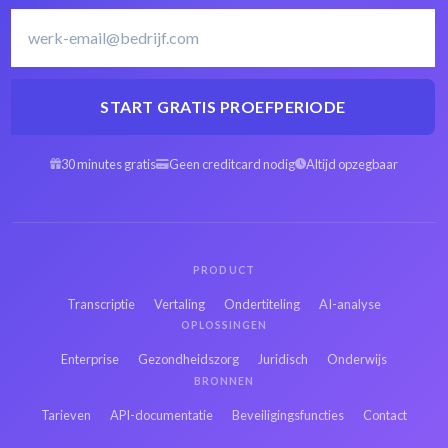
START GRATIS PROEFPERIODE
Arabisch MXF naar
Spaans MXF naar
tekst
tekst
30 minutes gratis
Geen creditcard nodig
Altijd opzegbaar
Hebreeuws MXF naar
Perzisch MXF naar
tekst
tekst
PRODUCT
Russisch MXF naar
Frans MXF naar tekst
Transcriptie
Vertaling
Ondertiteling
AI-analyse
tekst
OPLOSSINGEN
Enterprise
Gezondheidszorg
Juridisch
Onderwijs
Japans MXF naar
BRONNEN
Hindi MXF naar tekst
tekst
Tarieven
API-documentatie
Beveiligingsfuncties
Contact