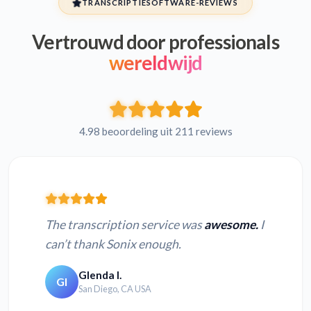
TRANSCRIPTIESOFTWARE-REVIEWS
Vertrouwd door professionals
wereldwijd
4.98 beoordeling uit 211 reviews
The transcription service was
awesome.
I
can’t thank Sonix enough.
Glenda I.
GI
San Diego, CA USA