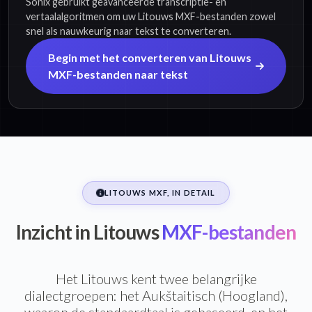
Sonix gebruikt geavanceerde transcriptie- en
vertaalalgoritmen om uw Litouws MXF-bestanden zowel
snel als nauwkeurig naar tekst te converteren.
Begin met het converteren van Litouws
MXF-bestanden naar tekst
LITOUWS MXF, IN DETAIL
Inzicht in Litouws
MXF-bestanden
Het Litouws kent twee belangrijke
dialectgroepen: het Aukštaitisch (Hoogland),