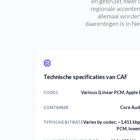
en gebruikt meer 
regionale accenten
allemaal worden
daarentegen is in Ned
Technische specificaties van CAF
Various (Linear PCM, Apple 
CODEC
Core Aud
CONTAINER
Varies by codec; ~1,411 kbp
TYPISCHE BITRATE
PCM, lower