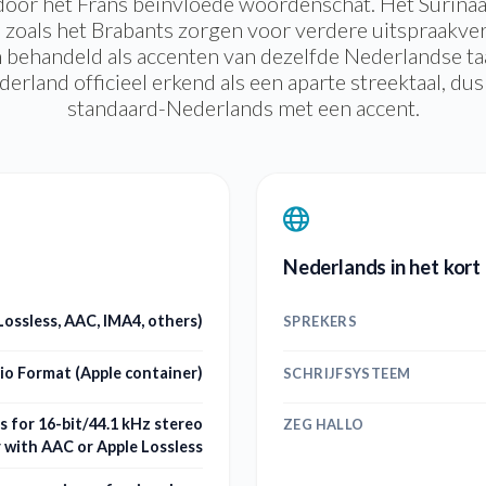
door het Frans beïnvloede woordenschat. Het Surin
 zoals het Brabants zorgen voor verdere uitspraakver
 behandeld als accenten van dezelfde Nederlandse ta
erland officieel erkend als een aparte streektaal, du
standaard-Nederlands met een accent.
Nederlands in het kort
Lossless, AAC, IMA4, others)
SPREKERS
io Format (Apple container)
SCHRIJFSYSTEEM
s for 16-bit/44.1 kHz stereo
ZEG HALLO
 with AAC or Apple Lossless