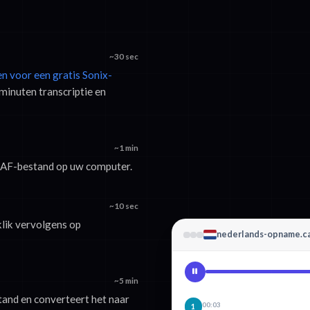
~30 sec
en voor een gratis Sonix-
minuten transcriptie en
~1 min
 CAF-bestand op uw computer.
~10 sec
klik vervolgens op
nederlands-opname.c
~5 min
and en converteert het naar
00:03
1