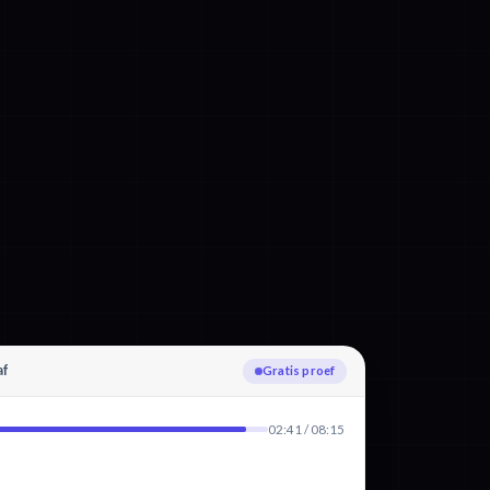
af
Uploaden
02:41 / 08:15