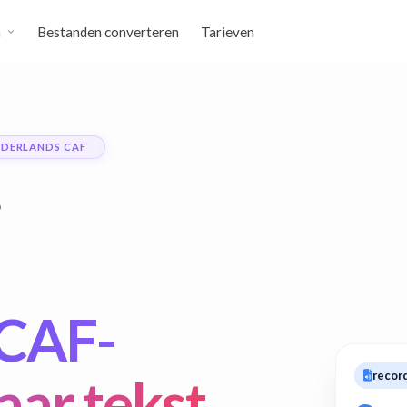
n
Bestanden converteren
Tarieven
EDERLANDS CAF
 CAF-
record
aar tekst