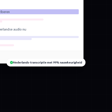
riberen
erlandse audio nu
Nederlands-transcriptie met 99% nauwkeurigheid