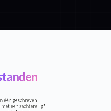
standen
en één geschreven
 met een zachtere "g"