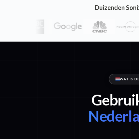
Duizenden Soni
WAT IS D
Gebruik
Nederla