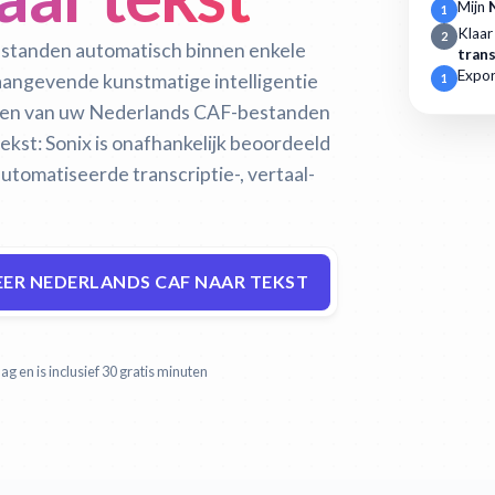
Mijn
1
Klaar
2
estanden automatisch binnen enkele
trans
Expor
naangevende kunstmatige intelligentie
1
eren van uw Nederlands CAF-bestanden
ekst:
Sonix is onafhankelijk beoordeeld
tomatiseerde transcriptie-, vertaal-
ER NEDERLANDS CAF NAAR TEKST
g en is inclusief 30 gratis minuten