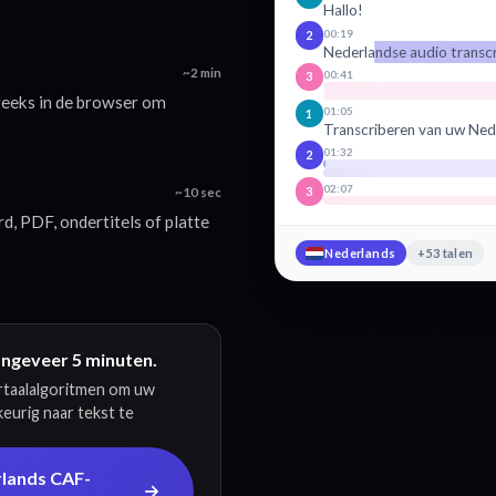
Hallo!
00:19
2
Nederlandse audio transc
~2 min
00:41
3
reeks in de browser om
01:05
1
Transcriberen van uw Ned
01:32
2
02:07
3
~10 sec
, PDF, ondertitels of platte
Nederlands
+53 talen
ongeveer 5 minuten.
ertaalalgoritmen om uw
eurig naar tekst te
rlands CAF-