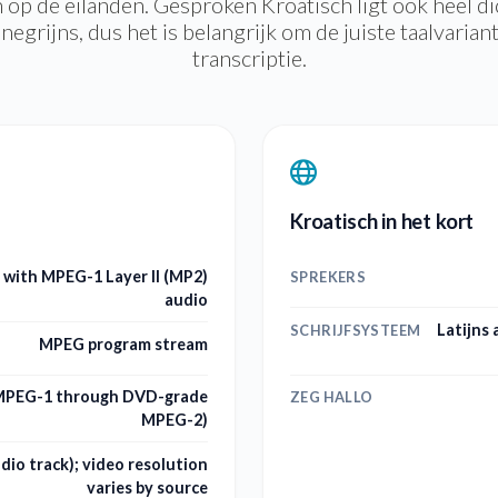
 op de eilanden. Gesproken Kroatisch ligt ook heel dic
grijns, dus het is belangrijk om de juiste taalvarian
transcriptie.
Kroatisch in het kort
 with MPEG-1 Layer II (MP2)
SPREKERS
audio
Latijns 
SCHRIJFSYSTEEM
MPEG program stream
(MPEG-1 through DVD-grade
ZEG HALLO
MPEG-2)
udio track); video resolution
varies by source