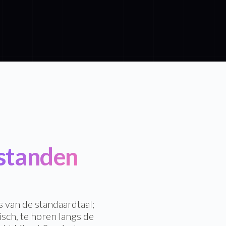
tanden
s van de standaardtaal;
sch, te horen langs de