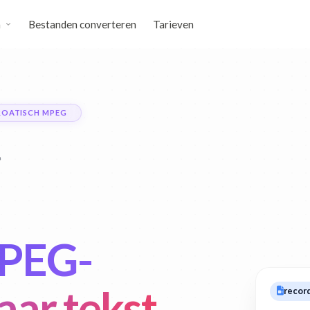
n
Bestanden converteren
Tarieven
ROATISCH MPEG
MPEG-
aar tekst
recor