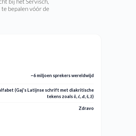
ht bij het Servisch,
t te bepalen vóór de
~6 miljoen sprekers wereldwijd
alfabet (Gaj's Latijnse schrift met diakritische
tekens zoals č, ć, đ, š, ž)
Zdravo