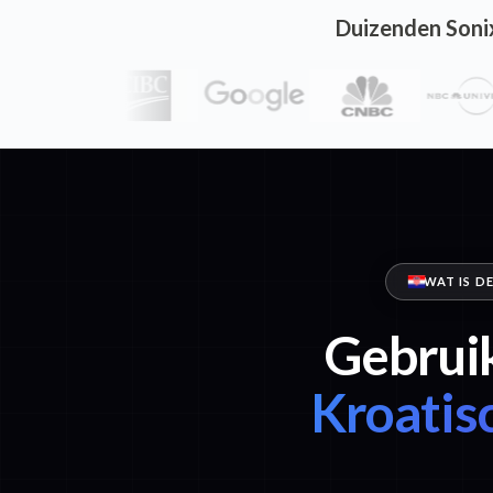
Duizenden Soni
WAT IS D
Gebruik
Kroatis