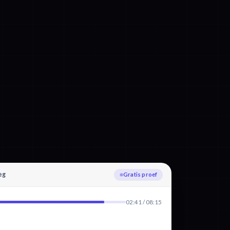
eg
Uploaden
02:41 / 08:15