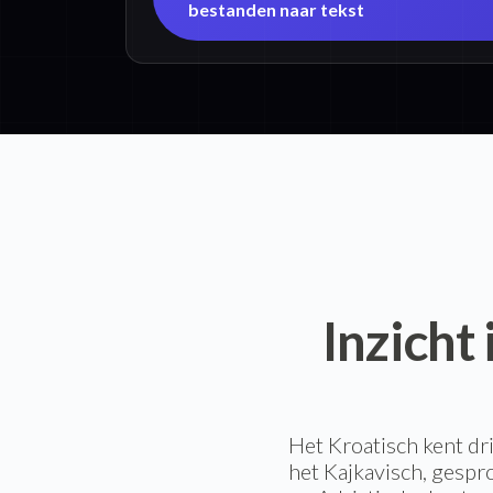
bestanden naar tekst
Inzicht
Het Kroatisch kent dri
het Kajkavisch, gespr