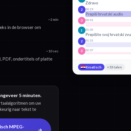
Zdravo
00:19
2
Prepiši hrvatski audio
~2 min
00:41
3
eks in de browser om
01:05
1
Prepišite svoj hrvatski z
01:32
2
02:07
3
~10 sec
 PDF, ondertitels of platte
Kroatisch
+53 talen
ongeveer 5 minuten.
ertaalalgoritmen om uw
eurig naar tekst te
tisch MPEG-