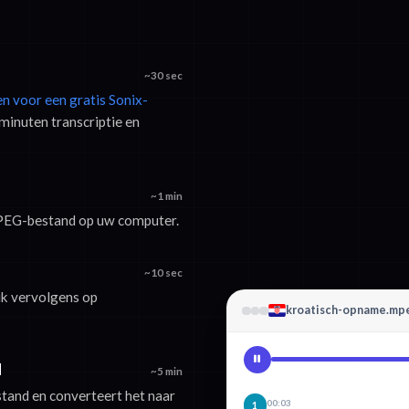
~30 sec
en voor een gratis Sonix-
minuten transcriptie en
~1 min
MPEG-bestand op uw computer.
~10 sec
lik vervolgens op
kroatisch-opname.mp
d
~5 min
tand en converteert het naar
00:03
1