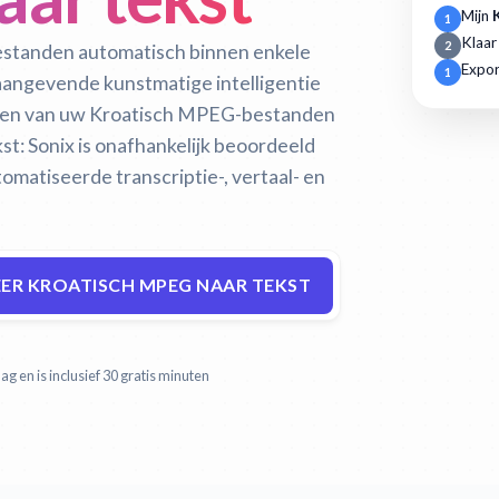
Mijn
1
Klaar
2
estanden automatisch binnen enkele
Expor
1
naangevende kunstmatige intelligentie
eren van uw Kroatisch MPEG-bestanden
st:
Sonix is onafhankelijk beoordeeld
matiseerde transcriptie-, vertaal- en
ER KROATISCH MPEG NAAR TEKST
g en is inclusief 30 gratis minuten