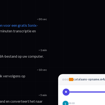
~30 sec
en voor een gratis Sonix-
minuten transcriptie en
~1 min
M4A-bestand op uw computer.
~10 sec
lik vervolgens op
catalaans-opname.m4
~5 min
nd en converteert het naar
00:03
1