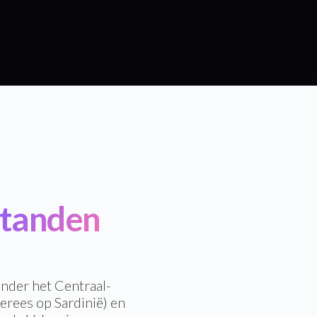
tanden
onder het Centraal-
erees op Sardinië) en