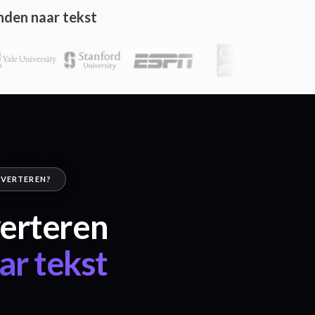
nden naar tekst
NVERTEREN?
verteren
r tekst