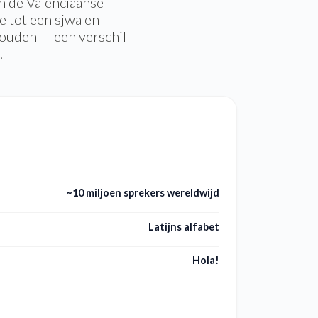
n de Valenciaanse
 tot een sjwa en
houden — een verschil
.
~10 miljoen sprekers wereldwijd
Latijns alfabet
Hola!