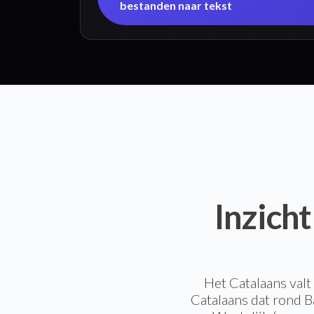
bestanden naar tekst
Inzicht
Het Catalaans valt
Catalaans dat rond B