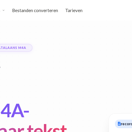
n
Bestanden converteren
Tarieven
ATALAANS M4A
M4A-
aar tekst
recor