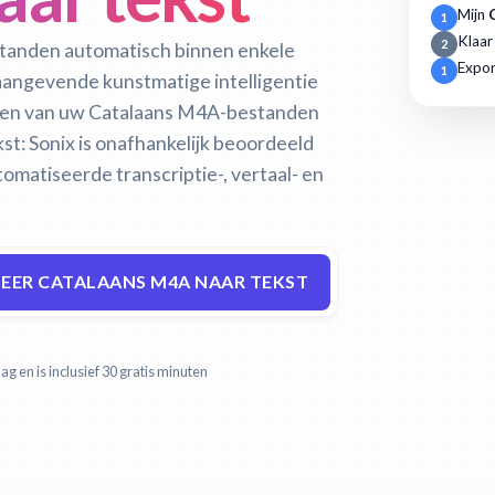
Mijn
1
Klaar
2
tanden automatisch binnen enkele
Expor
1
naangevende kunstmatige intelligentie
eren van uw Catalaans M4A-bestanden
st:
Sonix is onafhankelijk beoordeeld
matiseerde transcriptie-, vertaal- en
EER CATALAANS M4A NAAR TEKST
g en is inclusief 30 gratis minuten