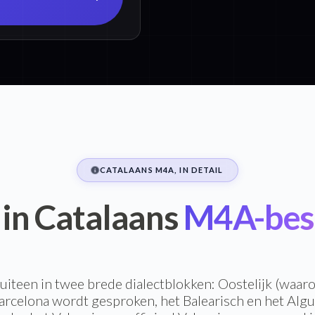
CATALAANS M4A, IN DETAIL
 in Catalaans
M4A-bes
 uiteen in twee brede dialectblokken: Oostelijk (waar
arcelona wordt gesproken, het Balearisch en het Algu