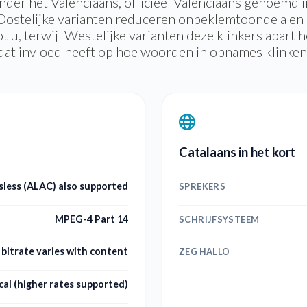
nder het Valenciaans, officieel Valenciaans genoemd i
ostelijke varianten reduceren onbeklemtoonde a en e
 u, terwijl Westelijke varianten deze klinkers apart 
dat invloed heeft op hoe woorden in opnames klinken
Catalaans in het kort
ssless (ALAC) also supported
SPREKERS
MPEG-4 Part 14
SCHRIJFSYSTEEM
bitrate varies with content
ZEG HALLO
cal (higher rates supported)