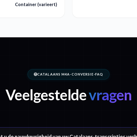
Container (varieert)
CATALAANS M4A-CONVERSIE-FAQ
Veelgestelde
vragen
t u de nauwkeurigheid van uw Catalaans-transcripties ver