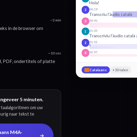
Hola!
00:19
2
Transcriu l'àudio català
~2 min
00:41
3
eeks in de browser om
01:05
1
Transcriviu l'àudio català 
01:32
2
02:07
3
~10 sec
 PDF, ondertitels of platte
Catalaans
+53 talen
ongeveer 5 minuten.
ertaalalgoritmen om uw
rig naar tekst te
laans M4A-