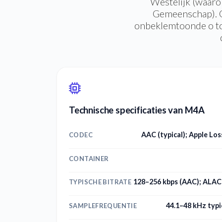
Westelijk (waaro
Gemeenschap). O
onbeklemtoonde o tot
Technische specificaties van M4A
AAC (typical); Apple Lo
CODEC
CONTAINER
128–256 kbps (AAC); ALAC 
TYPISCHE BITRATE
44.1–48 kHz typi
SAMPLEFREQUENTIE