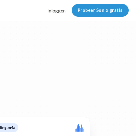
Probeer Sonix gratis
Inloggen
ding.m4a