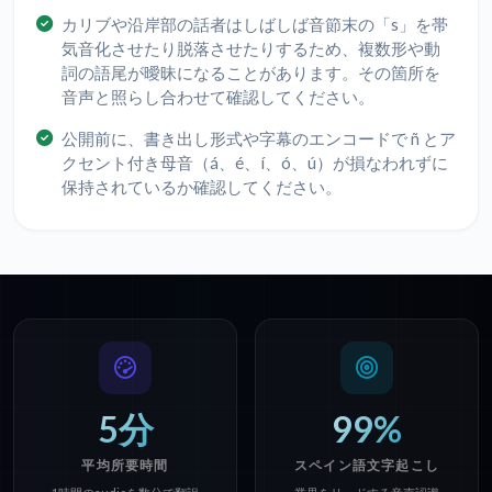
カリブや沿岸部の話者はしばしば音節末の「s」を帯
気音化させたり脱落させたりするため、複数形や動
詞の語尾が曖昧になることがあります。その箇所を
音声と照らし合わせて確認してください。
公開前に、書き出し形式や字幕のエンコードで ñ とア
クセント付き母音（á、é、í、ó、ú）が損なわれずに
保持されているか確認してください。
5分
99%
平均所要時間
スペイン語文字起こし