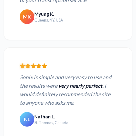
of your transcription service.
Myung K.
MK
Queens, NY, USA
Sonix is simple and very easy to use and
the results were
very nearly perfect.
I
would definitely recommended the site
to anyone who asks me.
Nathan L.
NL
St. Thomas, Canada