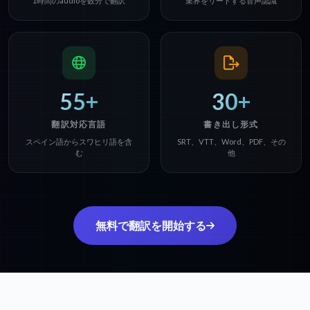
1時間のaudioを数分で翻訳
業界をリードする音声認識
55+
30+
翻訳対応言語
書き出し形式
スペイン語からスワヒリ語を含
SRT、VTT、Word、PDF、その
む
他
無料で翻訳を開始する