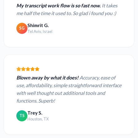
My transcript work flow is so fast now.
It takes
me half the time it used to. So glad i found you :)
Shimrit G.
SG
Tel Aviv, Israel
Blown away by what it does!
Accuracy, ease of
use, affordability, simple straightforward interface
with well thought out additional tools and
functions. Superb!
Trey S.
TS
Houston, TX