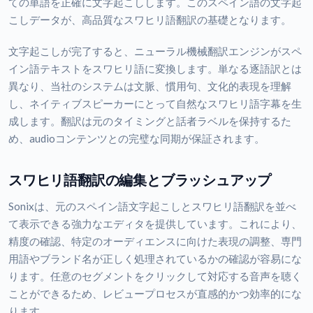
ての単語を正確に文字起こしします。このスペイン語の文字起
こしデータが、高品質なスワヒリ語翻訳の基礎となります。
文字起こしが完了すると、ニューラル機械翻訳エンジンがスペ
イン語テキストをスワヒリ語に変換します。単なる逐語訳とは
異なり、当社のシステムは文脈、慣用句、文化的表現を理解
し、ネイティブスピーカーにとって自然なスワヒリ語字幕を生
成します。翻訳は元のタイミングと話者ラベルを保持するた
め、audioコンテンツとの完璧な同期が保証されます。
スワヒリ語翻訳の編集とブラッシュアップ
Sonixは、元のスペイン語文字起こしとスワヒリ語翻訳を並べ
て表示できる強力なエディタを提供しています。これにより、
精度の確認、特定のオーディエンスに向けた表現の調整、専門
用語やブランド名が正しく処理されているかの確認が容易にな
ります。任意のセグメントをクリックして対応する音声を聴く
ことができるため、レビュープロセスが直感的かつ効率的にな
ります。