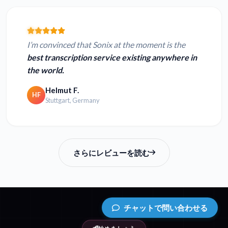
I’m convinced that Sonix at the moment is the
best transcription service existing anywhere in
the world.
Helmut F.
HF
Stuttgart, Germany
さらにレビューを読む
チャットで問い合わせる