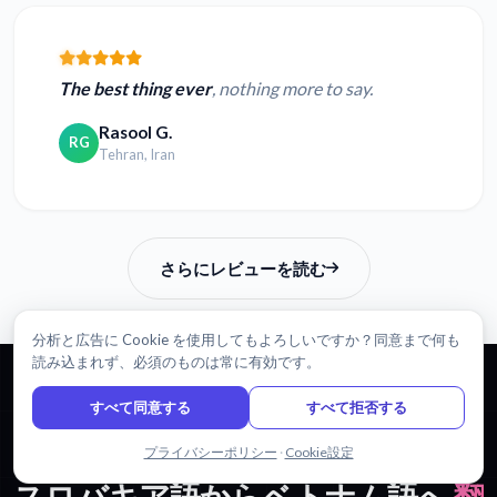
The best thing ever
, nothing more to say.
Rasool G.
RG
Tehran, Iran
さらにレビューを読む
分析と広告に Cookie を使用してもよろしいですか？同意まで何も
読み込まれず、必須のものは常に有効です。
すべて同意する
すべて拒否する
始めましょう
チャットで問い合わせる
プライバシーポリシー
·
Cookie設定
スロバキア語からベトナム語へ
翻