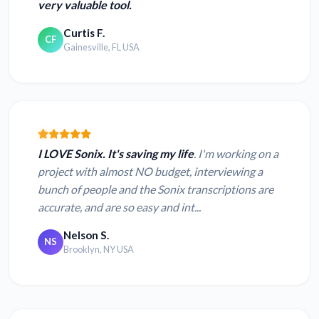
very valuable tool.
Curtis F.
CF
Gainesville, FL USA
I LOVE Sonix. It's saving my life
. I'm working on a
project with almost NO budget, interviewing a
bunch of people and the Sonix transcriptions are
accurate, and are so easy and int...
Nelson S.
NS
Brooklyn, NY USA