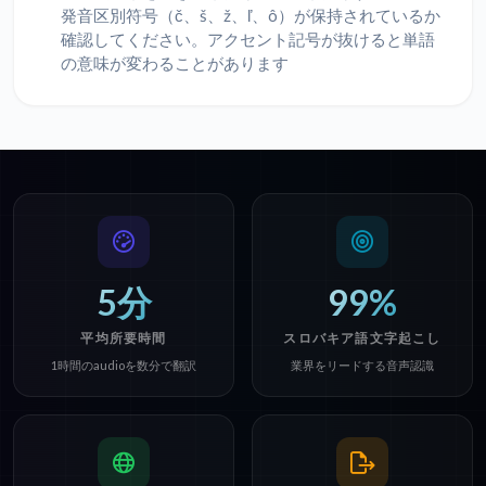
発音区別符号（č、š、ž、ľ、ô）が保持されているか
確認してください。アクセント記号が抜けると単語
の意味が変わることがあります
5分
99%
平均所要時間
スロバキア語文字起こし
1時間のaudioを数分で翻訳
業界をリードする音声認識