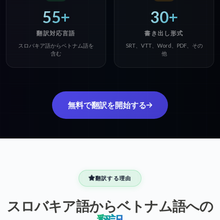
55+
30+
翻訳対応言語
書き出し形式
スロバキア語からベトナム語を
SRT、VTT、Word、PDF、その
含む
他
無料で翻訳を開始する
翻訳する理由
スロバキア語からベトナム語への