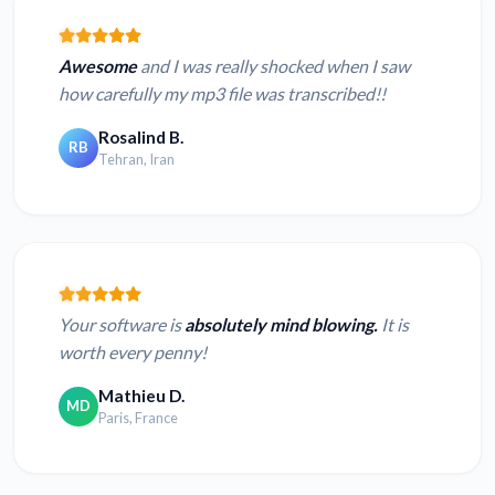
Awesome
and I was really shocked when I saw
how carefully my mp3 file was transcribed!!
Rosalind B.
RB
Tehran, Iran
Your software is
absolutely mind blowing.
It is
worth every penny!
Mathieu D.
MD
Paris, France