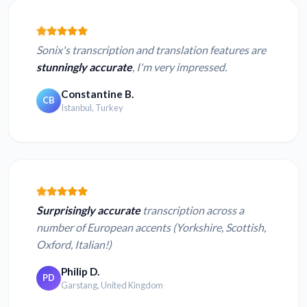
Sonix's transcription and translation features are
stunningly accurate
, I'm very impressed.
Constantine B.
CB
Istanbul, Turkey
Surprisingly accurate
transcription across a
number of European accents (Yorkshire, Scottish,
Oxford, Italian!)
Philip D.
PD
Garstang, United Kingdom