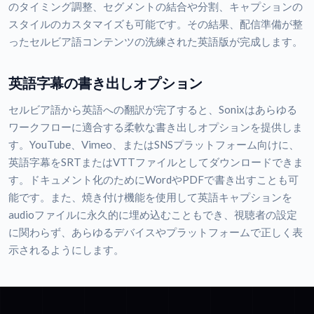
のタイミング調整、セグメントの結合や分割、キャプションの
スタイルのカスタマイズも可能です。その結果、配信準備が整
ったセルビア語コンテンツの洗練された英語版が完成します。
英語字幕の書き出しオプション
セルビア語から英語への翻訳が完了すると、Sonixはあらゆる
ワークフローに適合する柔軟な書き出しオプションを提供しま
す。YouTube、Vimeo、またはSNSプラットフォーム向けに、
英語字幕をSRTまたはVTTファイルとしてダウンロードできま
す。ドキュメント化のためにWordやPDFで書き出すことも可
能です。また、焼き付け機能を使用して英語キャプションを
audioファイルに永久的に埋め込むこともでき、視聴者の設定
に関わらず、あらゆるデバイスやプラットフォームで正しく表
示されるようにします。