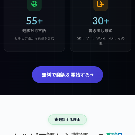
55+
30+
翻訳対応言語
書き出し形式
セルビア語から英語を含む
SRT、VTT、Word、PDF、その
他
無料で翻訳を開始する
翻訳する理由