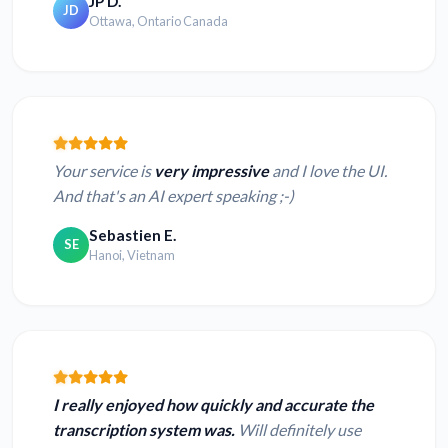
JP D.
JD
Ottawa, Ontario Canada
Your service is
very impressive
and I love the UI.
And that's an AI expert speaking ;-)
Sebastien E.
SE
Hanoi, Vietnam
I really enjoyed how quickly and accurate the
transcription system was.
Will definitely use