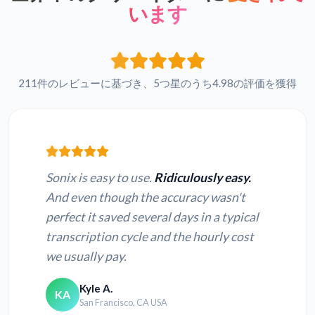
います
211件のレビューに基づき、5つ星のうち4.98の評価を獲得
Sonix is easy to use.
Ridiculously easy.
And even though the accuracy wasn't
perfect it saved several days in a typical
transcription cycle and the hourly cost
we usually pay.
Kyle A.
KA
San Francisco, CA USA