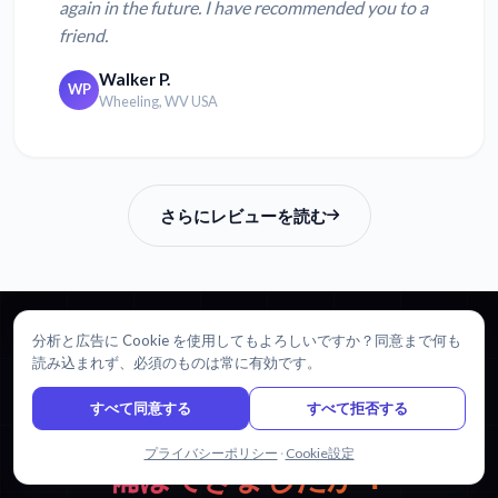
again in the future. I have recommended you to a
friend.
Walker P.
WP
Wheeling, WV USA
さらにレビューを読む
分析と広告に Cookie を使用してもよろしいですか？同意まで何も
読み込まれず、必須のものは常に有効です。
始めましょう
すべて同意する
すべて拒否する
セルビア語から英語へ
翻訳する準
チャットで問い合わせる
プライバシーポリシー
·
Cookie設定
備はできましたか？