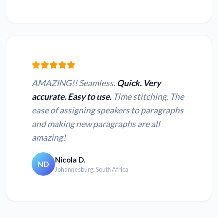
AMAZING!! Seamless.
Quick. Very
accurate. Easy to use.
Time stitching. The
ease of assigning speakers to paragraphs
and making new paragraphs are all
amazing!
Nicola D.
ND
Johannesburg, South Africa