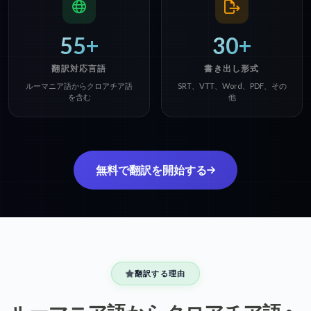
55+
30+
翻訳対応言語
書き出し形式
ルーマニア語からクロアチア語
SRT、VTT、Word、PDF、その
を含む
他
無料で翻訳を開始する
翻訳する理由