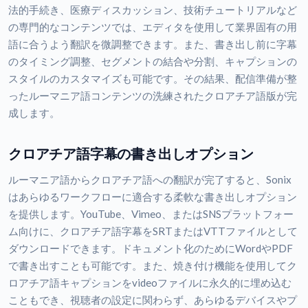
法的手続き、医療ディスカッション、技術チュートリアルなど
の専門的なコンテンツでは、エディタを使用して業界固有の用
語に合うよう翻訳を微調整できます。また、書き出し前に字幕
のタイミング調整、セグメントの結合や分割、キャプションの
スタイルのカスタマイズも可能です。その結果、配信準備が整
ったルーマニア語コンテンツの洗練されたクロアチア語版が完
成します。
クロアチア語字幕の書き出しオプション
ルーマニア語からクロアチア語への翻訳が完了すると、Sonix
はあらゆるワークフローに適合する柔軟な書き出しオプション
を提供します。YouTube、Vimeo、またはSNSプラットフォー
ム向けに、クロアチア語字幕をSRTまたはVTTファイルとして
ダウンロードできます。ドキュメント化のためにWordやPDF
で書き出すことも可能です。また、焼き付け機能を使用してク
ロアチア語キャプションをvideoファイルに永久的に埋め込む
こともでき、視聴者の設定に関わらず、あらゆるデバイスやプ