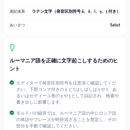
ラテン文字（発音区別符号 ă、â、î、ș、ț 付き）
表記体系
Salut
あいさつ
ルーマニア語を正確に文字起こしするためのヒ
ント
エディターで発音区別符号を注意深く確認してくだ
さい。下部コンマ付きの ș と ț はしばしば s や t、あ
るいはセディーユ形の ş や ţ として誤記され、検索や
書き出しに影響します。
モルドバの録音では、ルーマニア語の中にロシア語
の単語やフレーズが時折混ざることを想定し、その
部分を手動で確認してください。