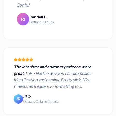
Sonix!
Randall I.
RI
Portland, OR USA
The interface and editor experience were
great.
I also like the way you handle speaker
identification and naming. Pretty slick. Nice
timestamp frequency / formatting too.
JP D.
JD
Ottawa, Ontario Canada