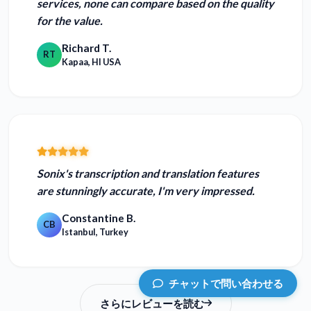
services, none can compare based on the quality
for the value.
Richard T.
RT
Kapaa, HI USA
Sonix's transcription and translation features
are
stunningly accurate
, I'm very impressed.
Constantine B.
CB
Istanbul, Turkey
チャットで問い合わせる
さらにレビューを読む