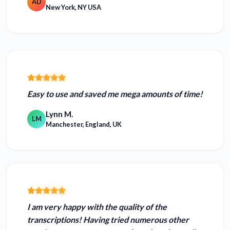
AD
New York, NY USA
Easy to use and
saved me mega amounts of time!
Lynn M.
LM
Manchester, England, UK
I am
very happy with the quality of the
transcriptions!
Having tried numerous other