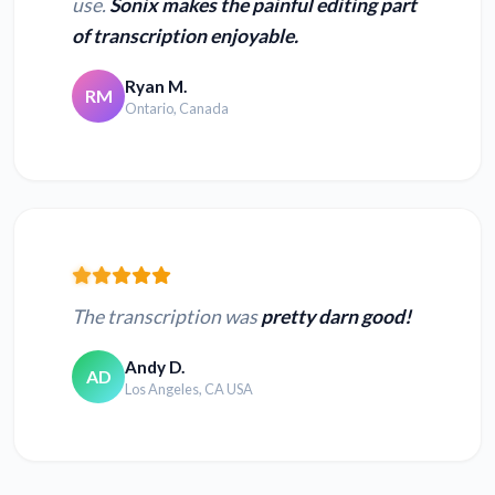
use.
Sonix makes the painful editing part
of transcription enjoyable.
Ryan M.
RM
Ontario, Canada
The transcription was
pretty darn good!
Andy D.
AD
Los Angeles, CA USA