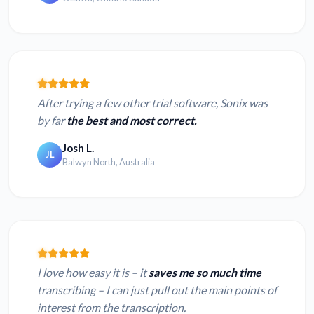
After trying a few other trial software, Sonix was
by far
the best and most correct.
Josh L.
JL
Balwyn North, Australia
I love how easy it is – it
saves me so much time
transcribing – I can just pull out the main points of
interest from the transcription.