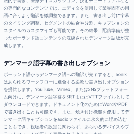
法的手続き、医療ディスカッション、技術チュートリアルなど
の専門的なコンテンツでは、エディタを使用して業界固有の用
語に合うよう翻訳を微調整できます。また、書き出し前に字幕
のタイミング調整、セグメントの結合や分割、キャプションの
スタイルのカスタマイズも可能です。その結果、配信準備が整
ったポーランド語コンテンツの洗練されたデンマーク語版が完
成します。
デンマーク語字幕の書き出しオプション
ポーランド語からデンマーク語への翻訳が完了すると、Sonix
はあらゆるワークフローに適合する柔軟な書き出しオプション
を提供します。YouTube、Vimeo、またはSNSプラットフォー
ム向けに、デンマーク語字幕をSRTまたはVTTファイルとして
ダウンロードできます。ドキュメント化のためにWordやPDF
で書き出すことも可能です。また、焼き付け機能を使用してデ
ンマーク語キャプションをaudioファイルに永久的に埋め込む
こともでき、視聴者の設定に関わらず、あらゆるデバイスやプ