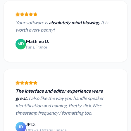
Your software is
absolutely mind blowing.
It is
worth every penny!
Mathieu D.
MD
Paris, France
The interface and editor experience were
great.
I also like the way you handle speaker
identification and naming. Pretty slick. Nice
timestamp frequency / formatting too.
JP D.
JD
Ottawa, Ontario Canada