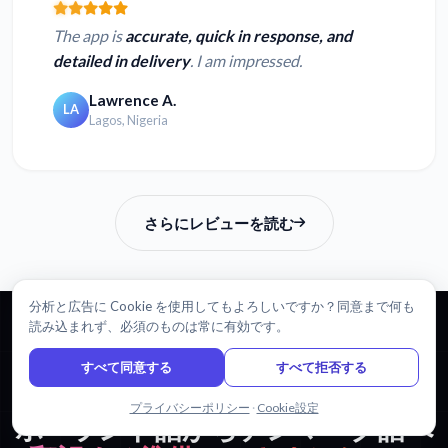
The app is
accurate, quick in response, and
detailed in delivery
. I am impressed.
Lawrence A.
LA
Lagos, Nigeria
さらにレビューを読む
分析と広告に Cookie を使用してもよろしいですか？同意まで何も
読み込まれず、必須のものは常に有効です。
すべて同意する
すべて拒否する
始めましょう
チャットで問い合わせる
プライバシーポリシー
·
Cookie設定
ポーランド語からデンマーク語へ