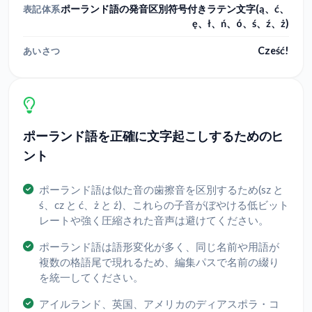
ポーランド語の発音区別符号付きラテン文字(ą、ć、
表記体系
ę、ł、ń、ó、ś、ź、ż)
Cześć!
あいさつ
ポーランド語を正確に文字起こしするためのヒ
ント
ポーランド語は似た音の歯擦音を区別するため(sz と
ś、cz と ć、ż と ź)、これらの子音がぼやける低ビット
レートや強く圧縮された音声は避けてください。
ポーランド語は語形変化が多く、同じ名前や用語が
複数の格語尾で現れるため、編集パスで名前の綴り
を統一してください。
アイルランド、英国、アメリカのディアスポラ・コ