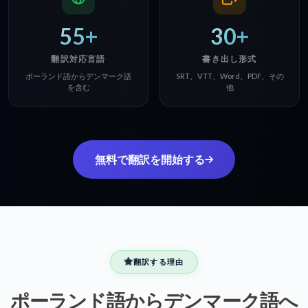
55+
30+
翻訳対応言語
書き出し形式
ポーランド語からデンマーク語
SRT、VTT、Word、PDF、その
を含む
他
無料で翻訳を開始する
翻訳する理由
ポーランド語からデンマーク語へ