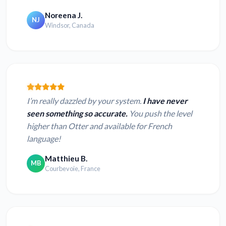
Noreena J.
NJ
Windsor, Canada
I’m really dazzled by your system.
I have never
seen something so accurate.
You push the level
higher than Otter and available for French
language!
Matthieu B.
MB
Courbevoie, France