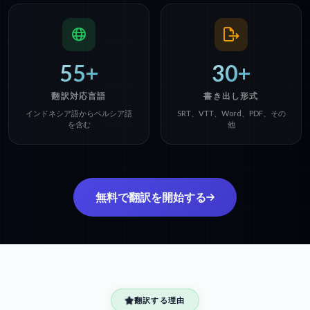
55+
30+
翻訳対応言語
書き出し形式
インドネシア語からペルシア語
SRT、VTT、Word、PDF、その
を含む
他
無料で翻訳を開始する
翻訳する理由