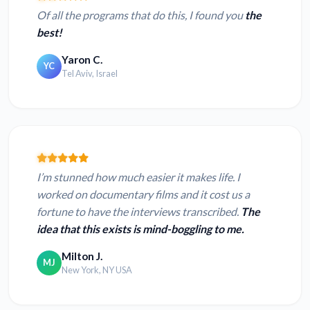
Of all the programs that do this, I found you
the
best!
Yaron C.
YC
Tel Aviv, Israel
I’m stunned how much easier it makes life. I
worked on documentary films and it cost us a
fortune to have the interviews transcribed.
The
idea that this exists is mind-boggling to me.
Milton J.
MJ
New York, NY USA