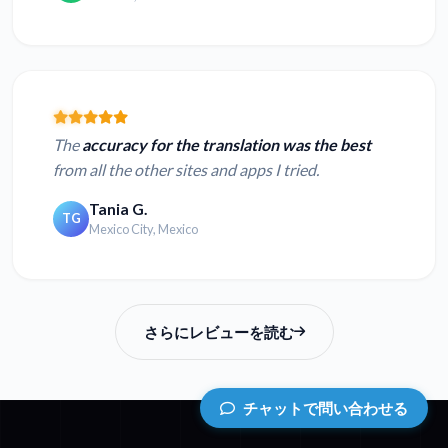
The
accuracy for the translation was the best
from all the other sites and apps I tried.
Tania G.
TG
Mexico City, Mexico
さらにレビューを読む
チャットで問い合わせる