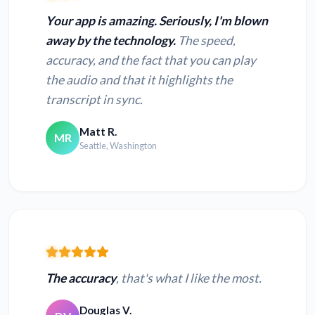
Your app is amazing. Seriously, I'm blown
away by the technology.
The speed,
accuracy, and the fact that you can play
the audio and that it highlights the
transcript in sync.
Matt R.
MR
Seattle, Washington
The accuracy
, that's what I like the most.
Douglas V.