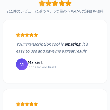
211件のレビューに基づき、5つ星のうち4.98の評価を獲得
Your transcription tool is
amazing
. It's
easy to use and gave me a great result.
Marcio I.
MI
Rio de Janiero, Brazil