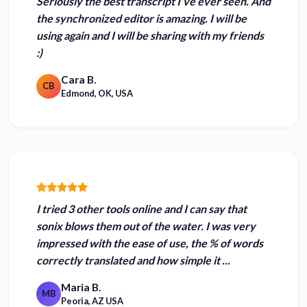
Seriously the best transcript I’ve ever seen.
And
the synchronized editor is amazing. I will be
using again and I will be sharing with my friends
:)
Cara B.
CB
Edmond, OK, USA
I tried 3 other tools online and I can say that
sonix blows them out of the water. I was very
impressed with the
ease of use, the % of words
correctly translated
and how simple it ...
Maria B.
MB
Peoria, AZ USA