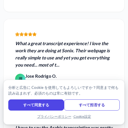
What a great transcript experience!
I love the
work they are doing at Sonix. Their webpage is
really simple to use
and yet you get everything
you need... most of t...
Jose Rodrigo O.
JR
Mexico City, Mexico
分析と広告に Cookie を使用してもよろしいですか？同意まで何も
読み込まれず、必須のものは常に有効です。
すべて同意する
すべて拒否する
チャットで問い合わせる
プライバシーポリシー
·
Cookie設定
I have to say the
Arabic transcription
was pretty