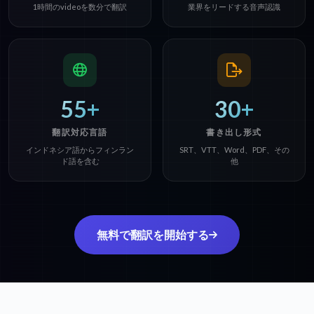
1時間のvideoを数分で翻訳
業界をリードする音声認識
55+
30+
翻訳対応言語
書き出し形式
インドネシア語からフィンラン
SRT、VTT、Word、PDF、その
ド語を含む
他
無料で翻訳を開始する