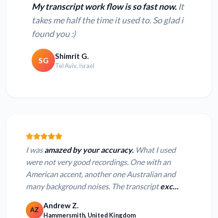
My transcript work flow is so fast now.
It
takes me half the time it used to. So glad i
found you :)
Shimrit G.
SG
Tel Aviv, Israel
I was
amazed by your accuracy.
What I used
were not very good recordings. One with an
American accent, another one Australian and
many background noises. The transcript
exc...
Andrew Z.
AZ
Hammersmith, United Kingdom