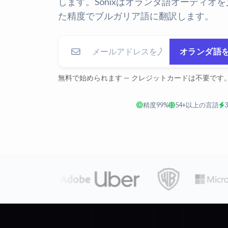
します。Sonixはオランダ語オーディオ
た精度でブルガリア語に翻訳します。
オランダ語
無料で始められます — クレジットカードは不要です
精度99%
54+以上の言語