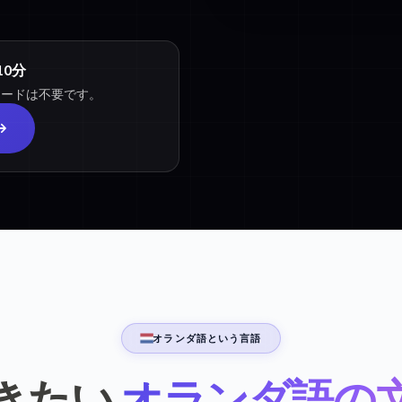
0分
カードは不要です。
オランダ語という言語
きたい
オランダ語の