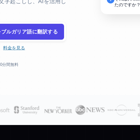
を文字起こしし、AIを活用し
たのですか
をブルガリア語に翻訳する
。
料金を見る
30分間無料