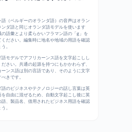
ン語（ベルギーのオランダ語）の音声はオラン
ランダ語と同じオランダ語モデルを使います
域の語彙とより柔らかいフラマン語の「g」を
てください。編集時に地名や地域の用語を確認
ょう。
ダ語モデルでアフリカーンス語を文字起こしし
ください。共通の起源を持つにもかかわらず、
カーンス語は別の言語であり、そのように文字
すべきです。
ダ語のビジネスやテクノロジーの話し言葉は英
語を自由に混ぜるため、自動文字起こし後に英
の語、製品名、借用されたビジネス用語を確認
ょう。