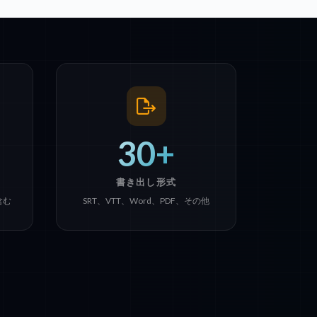
30+
書き出し形式
含む
SRT、VTT、Word、PDF、その他