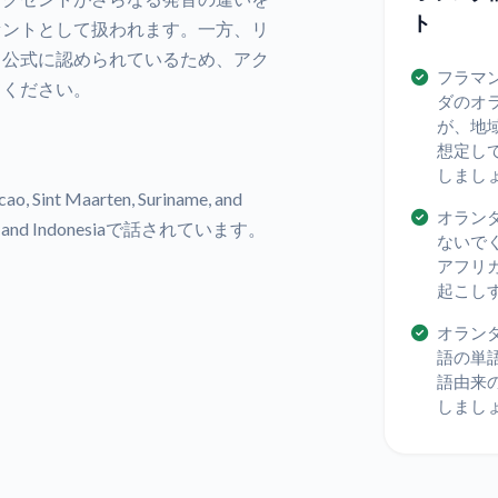
ト
セントとして扱われます。一方、リ
て公式に認められているため、アク
フラマ
てください。
ダのオ
が、地
想定し
しまし
, Sint Maarten, Suriname, and
オラン
amibia, and Indonesiaで話されています。
ないで
アフリ
起こし
オラン
語の単
語由来
しまし