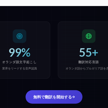
99%
55+
オランダ語文字起こし
翻訳対応言語
業界をリードする音声認識
オランダ語からブルガリア語を
無料で翻訳を開始する