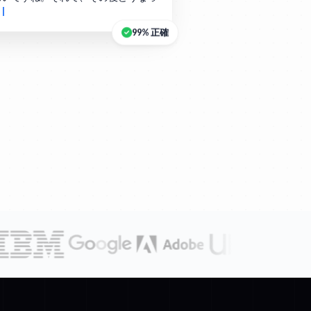
？
99% 正確