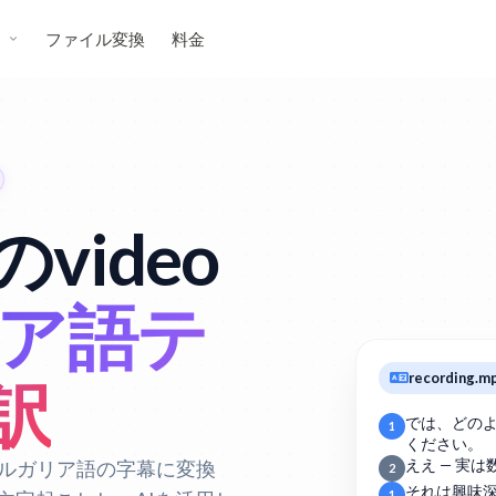
ス
ファイル変換
料金
video
ア語テ
recording.m
訳
では、どの
1
ください。
ブルガリア語の字幕に変換
ええ — 実
2
それは興味
1