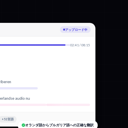
オランダ語を文字起こし中
02:41 / 08:15
riberen
erlandse audio nu
+52言語
オランダ語からブルガリア語への正確な翻訳