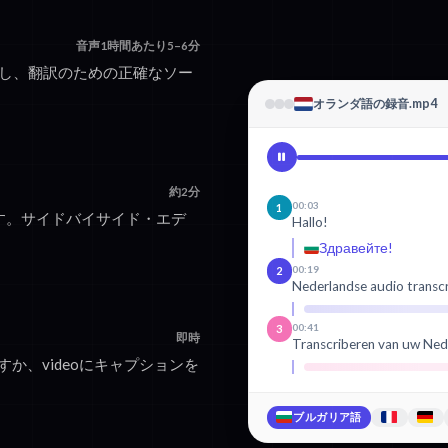
音声1時間あたり5–6分
しし、翻訳のための正確なソー
オランダ語の録音.mp4
約2分
00:03
1
す。サイドバイサイド・エデ
Hallo!
Здравейте!
00:19
2
Nederlandse audio transc
00:41
3
即時
Transcriberen van uw Ned
すか、videoにキャプションを
ブルガリア語