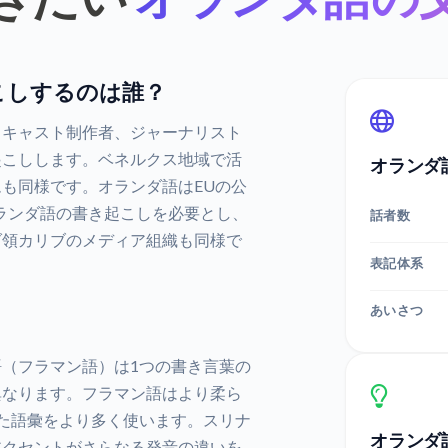
こしするのは誰？
ドキャスト制作者、ジャーナリスト
起こしします。ベネルクス地域で活
オランダ
も同様です。オランダ語はEUの公
ランダ語の書き起こしを必要とし、
話者数
ダ領カリブのメディア組織も同様で
表記体系
あいさつ
（フラマン語）は1つの書き言葉の
異なります。フラマン語はより柔ら
た語彙をより多く使います。スリナ
オランダ
アクセントがさらなる発音の違いを