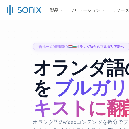
製品
ソリューション
リソー
ホーム
翻訳
オランダ語からブルガリア語へ
オランダ語の
を
ブルガリ
キストに翻
オランダ語のvideoコンテンツを数分で