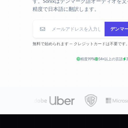
す。Sonixはデンマーク語オーディオを
精度で日本語に翻訳します。
デンマ
無料で始められます — クレジットカードは不要です
精度99%
54+以上の言語