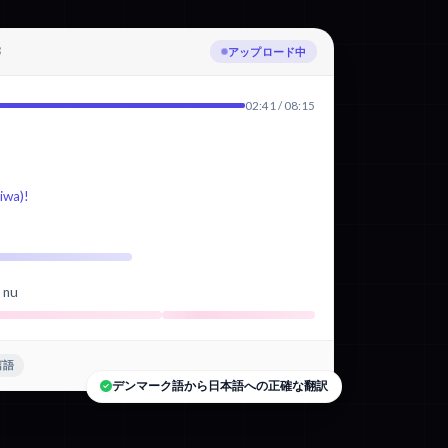
3
デンマーク語を文字起こし中
02:41 / 08:15
wa)!
d nu
言語
デンマーク語から日本語への正確な翻訳