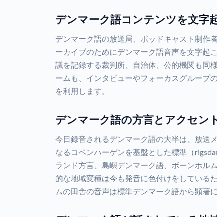
デンマーク語コンテンツを文字
デンマーク語の放送局、ポッドキャスト制作
ーカイブのためにデンマーク語音声を文字起
議を記録する裁判所、自治体、公的機関も同
ームも、インタビューやフォーカスグループ
を利用します。
デンマーク語の方言とアクセン
今日録音されるデンマーク語の大半は、放送
なるコペンハーゲンを基盤とした標準（rigsd
ランド方言、島嶼デンマーク語、ボーンホル
的な地域変種は今も発音に色付けをしている
ムの田舎の音声は標準デンマーク語から顕著