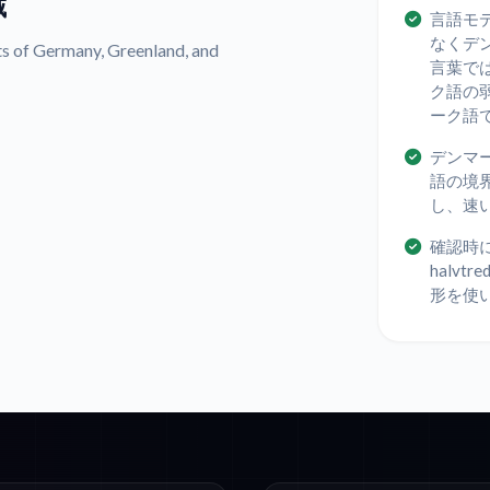
域
言語モ
なくデ
of Germany, Greenland, and
言葉で
ク語の
ーク語
デンマ
語の境
し、速
確認時
halvt
形を使