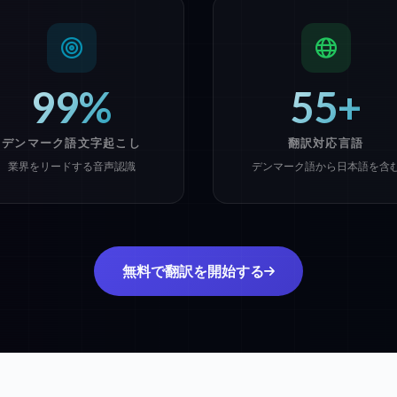
99%
55+
デンマーク語文字起こし
翻訳対応言語
業界をリードする音声認識
デンマーク語から日本語を含
無料で翻訳を開始する