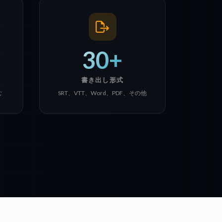
30+
書き出し形式
む
SRT、VTT、Word、PDF、その他