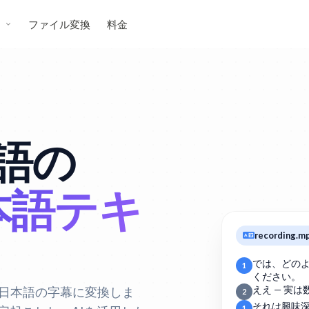
ス
ファイル変換
料金
語の
本語テキ
recording.m
では、どの
1
ください。
で日本語の字幕に変換しま
ええ — 実
2
それは興味
1