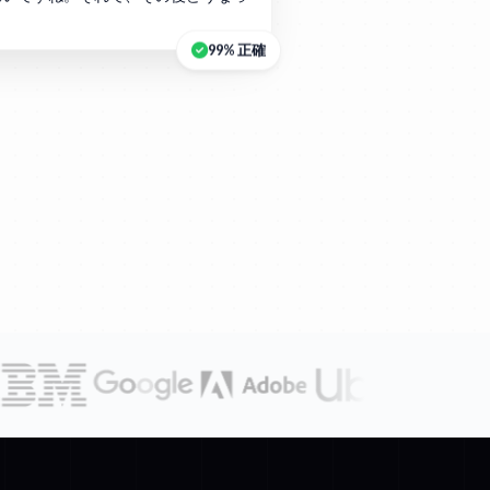
？
99% 正確