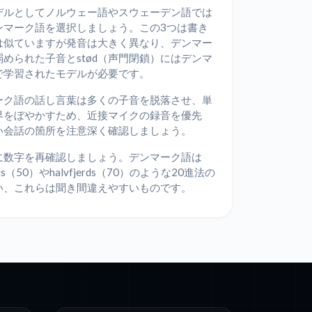
デルとしてノルウェー語やスウェーデン語では
ンマーク語を選択しましょう。この3つは書き
は似ていますが発音は大きく異なり、デンマー
弱められた子音とstød（声門閉鎖）にはデンマ
で学習されたモデルが必要です。
ーク語の話し言葉は多くの子音を脱落させ、単
界をぼやかすため、近接マイクの録音を優先
い会話の箇所を注意深く確認しましょう。
に数字を再確認しましょう。デンマーク語は
reds（50）やhalvfjerds（70）のような20進法の
い、これらは聞き間違えやすいものです。