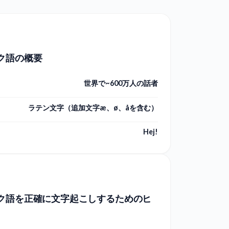
ク語の概要
世界で~600万人の話者
ラテン文字（追加文字æ、ø、åを含む）
Hej!
ク語を正確に文字起こしするためのヒ