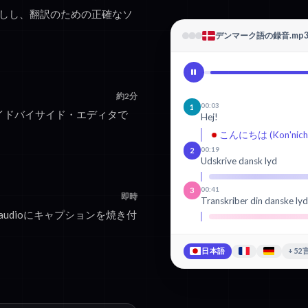
こしし、翻訳のための正確なソ
デンマーク語の録音.mp
約2分
00:03
1
イドバイサイド・エディタで
Hej!
こんにちは (Kon'nichi
00:19
2
Udskrive dansk lyd
00:41
3
即時
Transkriber din danske ly
audioにキャプションを焼き付
日本語
+52