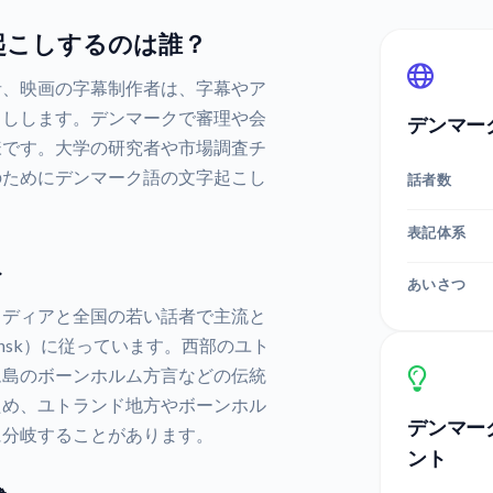
起こしするのは誰？
者、映画の字幕制作者は、字幕やア
こしします。デンマークで審理や会
デンマー
様です。大学の研究者や市場調査チ
のためにデンマーク語の文字起こし
話者数
表記体系
ト
あいさつ
メディアと全国の若い話者で主流と
ansk）に従っています。西部のユト
ム島のボーンホルム方言などの伝統
ため、ユトランド地方やボーンホル
デンマー
に分岐することがあります。
ント