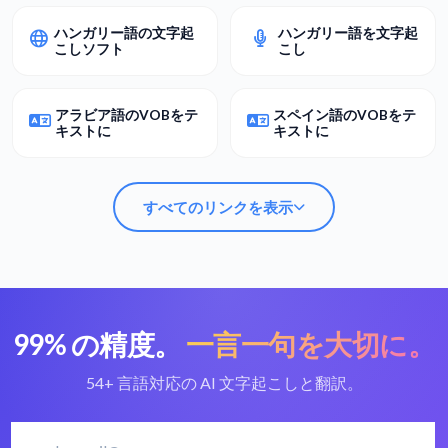
ハンガリー語の文字起
ハンガリー語を文字起
こしソフト
こし
アラビア語のVOBをテ
スペイン語のVOBをテ
キストに
キストに
すべてのリンクを表示
99% の精度。
一言一句を大切に。
VOBをテキストに変
最高のVOB変換ツー
換
ル
54+ 言語対応の AI 文字起こしと翻訳。
ハンガリー語の文字起
ハンガリー語を文字起
こしソフト
こし