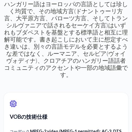
ハンガリー語はヨーロッパの言語としては珍し
く均質で、その地域方言(ドナントゥーリ方
言、大平原方言、パローツ方言、そしてトラン
シルヴァニアで話されるセーケイ方言)はいず
れもブダペストを基盤とする標準語と相互に理
解可能です。書き起こしにおいて主に想定すべ
き違いは、別々の言語モデルを必要とするよう
な差ではなく、ルーマニア、セルビア(ヴォイ
ヴォディナ)、クロアチアのハンガリー語話者
コミュニティのアクセントや一部の地域語彙で
す。
VOBの技術仕様
MPEG-2 video (MPEG-1 permitted); AC-3, DTS,
コーデック