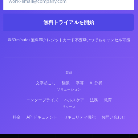
無料トライアルを開始
アラビア語のVOBをテ
スペイン語のVOBをテ
30 minutes 無料
クレジットカード不要
いつでもキャンセル可能
キストに
キストに
ヘブライ語のVOBをテ
ペルシア語のVOBをテ
キストに
キストに
製品
文字起こし
翻訳
字幕
AI 分析
フランス語のVOBをテ
ロシア語のVOBをテキ
ソリューション
キストに
ストに
エンタープライズ
ヘルスケア
法務
教育
リソース
日本語のVOBをテキス
ヒンディー語のVOBを
料金
API ドキュメント
セキュリティ機能
お問い合わせ
トに
テキストに