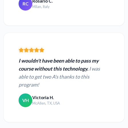
Rosario C.
RC
Milan, Italy
I wouldn't have been able to pass my
course without this technology.
I was
able to get two A's thanks to this
program!
Victoria H.
VH
McAllen, TX, USA