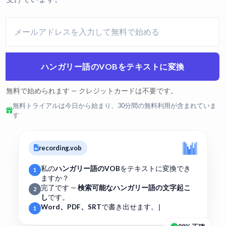
ハンガリー語のVOBをテキストに変換
無料で始められます — クレジットカードは不要です。
無料トライアルは今日から始まり、30分間の無料利用が含まれていま
す
recording.vob
私の
ハンガリー語のVOB
をテキストに変換でき
1
ますか？
完了です —
検索可能なハンガリー語の文字起こ
2
し
です。
Word、PDF、SRT
で書き出せます。
1