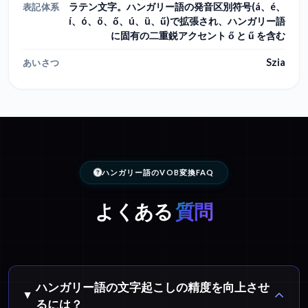
ラテン文字。ハンガリー語の発音区別符号(á、é、
表記体系
í、ó、ö、ő、ú、ü、ű)で拡張され、ハンガリー語
に固有の二重鋭アクセント ő と ű を含む
Szia
あいさつ
ハンガリー語のVOB変換FAQ
よくある
質問
ハンガリー語の文字起こしの精度を向上させ
るには？