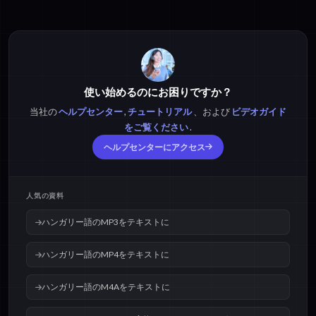
ハンガリー語のMP3を
ハンガリー語のMP4を
テキストに
テキストに
使い始めるのにお困りですか？
当社の
ヘルプセンター
,
チュートリアル
、および
ビデオガイド
ハンガリー語のM4Aを
ハンガリー語のOPUSを
テキストに
テキストに
をご覧ください
.
ヘルプセンターにアクセス
ハンガリー語のOGGを
ハンガリー語のWAVを
テキストに
テキストに
人気の資料
ハンガリー語のMP3をテキストに
ハンガリー語のMP4をテキストに
ハンガリー語のM4Aをテキストに