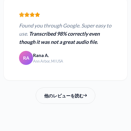
Found you through Google. Super easy to
use.
Transcribed 98% correctly even
though it was not a great audio file.
Rana A.
RA
Ann Arbor, MI USA
他のレビューを読む