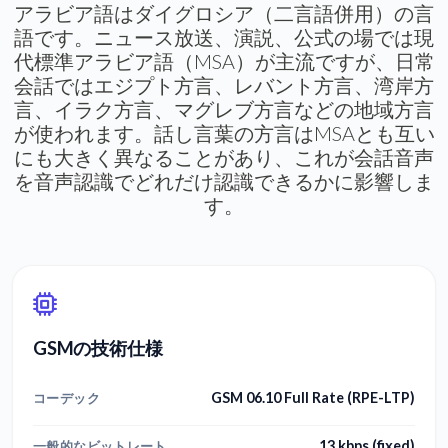
アラビア語はダイグロシア（二言語併用）の言
語です。ニュース放送、演説、公式の場では現
代標準アラビア語（MSA）が主流ですが、日常
会話ではエジプト方言、レバント方言、湾岸方
言、イラク方言、マグレブ方言などの地域方言
が使われます。話し言葉の方言はMSAとも互い
にも大きく異なることがあり、これが会話音声
を音声認識でどれだけ認識できるかに影響しま
す。
GSMの技術仕様
GSM 06.10 Full Rate (RPE-LTP)
コーデック
13 kbps (fixed)
一般的なビットレート