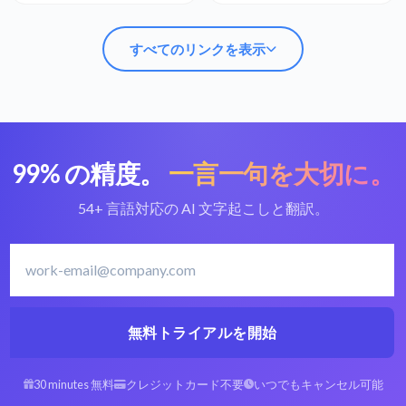
すべてのリンクを表示
99% の精度。
一言一句を大切に。
GSMをテキストに変
最高のGSM変換ツー
換
ル
54+ 言語対応の AI 文字起こしと翻訳。
アラビア語の文字起こ
アラビア語を文字起こ
しソフト
し
無料トライアルを開始
スペイン語のGSMをテ
ヘブライ語のGSMをテ
30 minutes 無料
クレジットカード不要
いつでもキャンセル可能
キストに
キストに