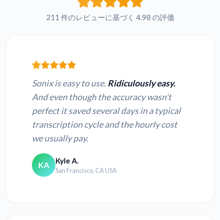
211 件のレビューに基づく 4.98 の評価
Sonix is easy to use.
Ridiculously easy.
And even though the accuracy wasn't
perfect it saved several days in a typical
transcription cycle and the hourly cost
we usually pay.
Kyle A.
KA
San Francisco, CA USA