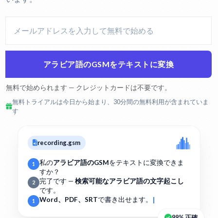
アラビア語のGSMをテキストに変換
無料で始められます — クレジットカードは不要です。
無料トライアルは今日から始まり、30分間の無料利用が含まれていま
す
recording.gsm
私の
アラビア語のGSM
をテキストに変換できま
1
すか？
完了です —
検索可能なアラビア語の文字起こし
2
です。
Word、PDF、SRT
で書き出せます。
1