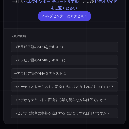
当社の
ヘルプセンター
,
チュートリアル
、および
ビデオガイド
アラビア語のM4Aをテ
アラビア語のOPUSを
キストに
テキストに
をご覧ください
.
ヘルプセンターにアクセス
アラビア語のOGGをテ
アラビア語のWAVをテ
キストに
キストに
人気の資料
アラビア語のMP3をテキストに
アラビア語のMP4をテキストに
アラビア語のM4Aをテキストに
オーディオをテキストに変換するにはどうすればよいですか？
ビデオをテキストに変換する最も簡単な方法は何ですか？
ビデオに簡単に字幕を追加するにはどうすればよいですか？