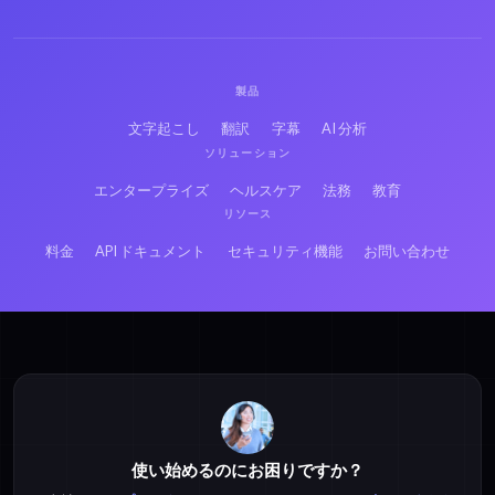
ペルシア語のGSMをテ
フランス語のGSMをテ
キストに
キストに
製品
文字起こし
翻訳
字幕
AI 分析
ロシア語のGSMをテキ
日本語のGSMをテキス
ソリューション
ストに
トに
エンタープライズ
ヘルスケア
法務
教育
リソース
ヒンディー語のGSMを
ベンガル語のGSMをテ
料金
API ドキュメント
セキュリティ機能
お問い合わせ
テキストに
キストに
アラビア語のMP3をテ
アラビア語のMP4をテ
キストに
キストに
使い始めるのにお困りですか？