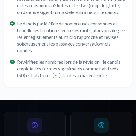
et les consonnes réduites et le stød (coup de glotte)
du danois exigent un modèle entraîné sur le danois.
Le danois parlé élide de nombreuses consonnes et
brouille les frontières entre les mots, alors privilégiez
les enregistrements au micro rapproché et révisez
soigneusement les passages conversationnels
rapides.
Revérifiez les nombres lors de la révision : le danois
emploie des formes vigésimales comme halvtreds
(50) et halvfjerds (70), faciles à mal entendre.