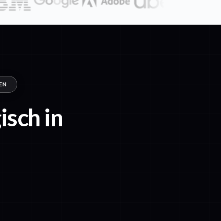
EN
sch in