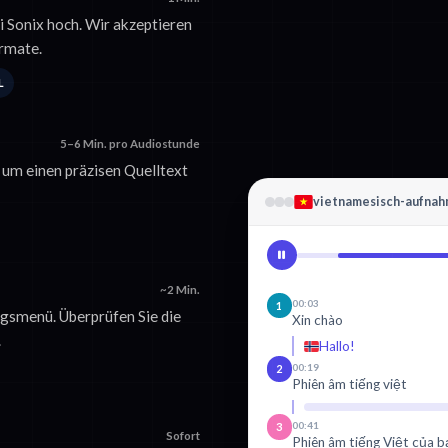
i Sonix hoch. Wir akzeptieren
rmate.
L
5–6 Min. pro Audiostunde
, um einen präzisen Quelltext
vietnamesisch-aufna
~2 Min.
00:03
1
gsmenü. Überprüfen Sie die
Xin chào
.
Hallo!
00:19
2
Phiên âm tiếng việt
00:41
3
Sofort
Phiên âm tiếng Việt của b