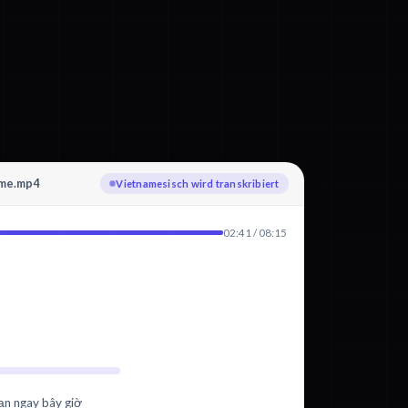
hme.mp4
Vietnamesisch wird transkribiert
02:41 / 08:15
ạn ngay bây giờ