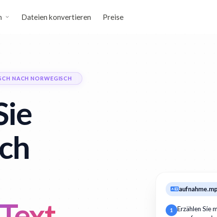
n
Dateien konvertieren
Preise
ISCH NACH NORWEGISCH
Sie
sch
aufnahme.m
Text
Erzählen Sie m
1