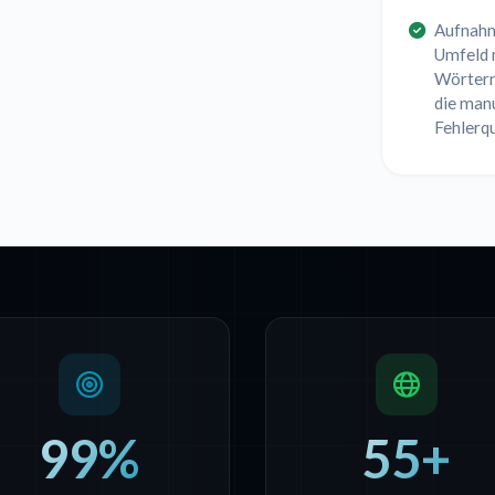
Aufnahm
Umfeld 
Wörtern
die manu
Fehlerqu
99%
55+