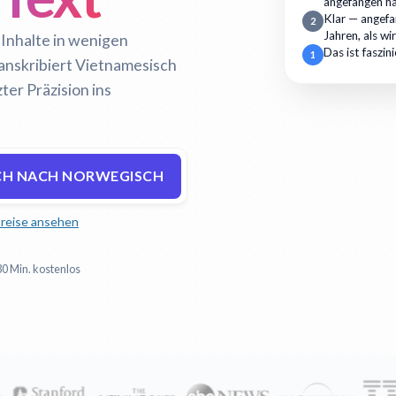
angefangen h
Klar — angefan
2
Jahren, als wi
 Inhalte in wenigen
Das ist faszin
1
ranskribiert Vietnamesisch
ter Präzision ins
CH NACH NORWEGISCH
reise ansehen
30 Min. kostenlos