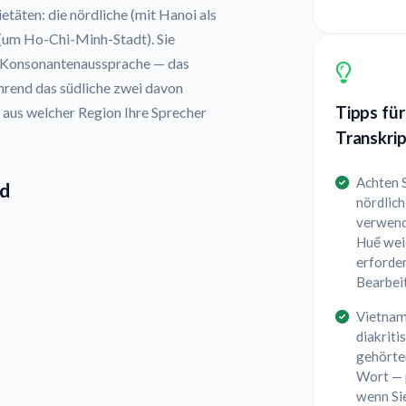
etäten: die nördliche (mit Hanoi als
 (um Ho-Chi-Minh-Stadt). Sie
er Konsonantenaussprache — das
hrend das südliche zwei davon
Tipps für
, aus welcher Region Ihre Sprecher
Transkrip
Achten S
rd
nördlich
verwend
Huế wei
erforder
Bearbei
Vietname
diakriti
gehörte
Wort — p
wenn Sie