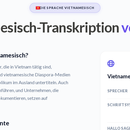
DIE SPRACHE VIETNAMESISCH
sisch-Transkription
v
namesisch?
die in Vietnam tätig sind,
end vietnamesische Diaspora-Medien
Vietnames
likum im Ausland untertiteln. Auch
hführen, und Unternehmen, die
SPRECHER
kumentieren, setzen auf
SCHRIFTS
ente
HALLO SAG