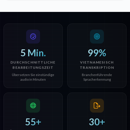
5 Min.
99%
DURCHSCHNITTLICHE
VIETNAMESISCH
BEARBEITUNGSZEIT
TRANSKRIPTION
Übersetzen Sie einstündige
Branchenführende
audio in Minuten
Spracherkennung
55+
30+