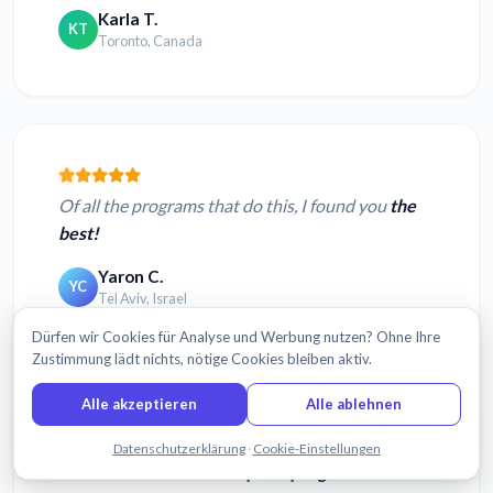
Karla T.
KT
Toronto, Canada
Of all the programs that do this, I found you
the
best!
Yaron C.
YC
Tel Aviv, Israel
Dürfen wir Cookies für Analyse und Werbung nutzen? Ohne Ihre
Zustimmung lädt nichts, nötige Cookies bleiben aktiv.
Alle akzeptieren
Alle ablehnen
Chatten Sie mit uns
Datenschutzerklärung
·
Cookie-Einstellungen
Sonix is the
best transcription program
I have