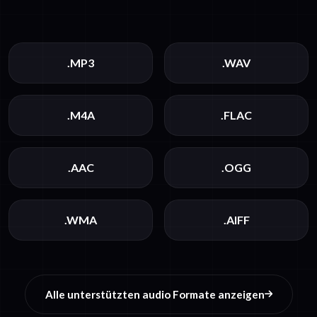
.MP3
.WAV
.M4A
.FLAC
.AAC
.OGG
.WMA
.AIFF
Alle unterstützten audio Formate anzeigen