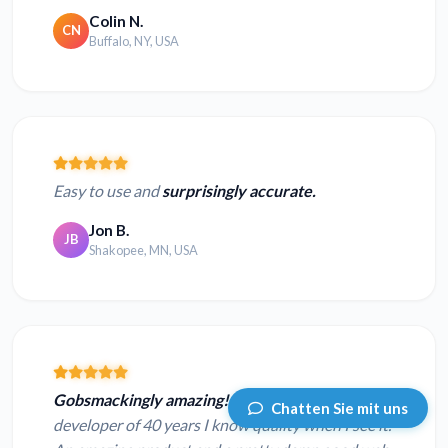
Colin N.
CN
Buffalo, NY, USA
Easy to use and
surprisingly accurate.
Jon B.
JB
Shakopee, MN, USA
Gobsmackingly amazing!
As a software
Chatten Sie mit uns
developer of 40 years I know quality when I see it.