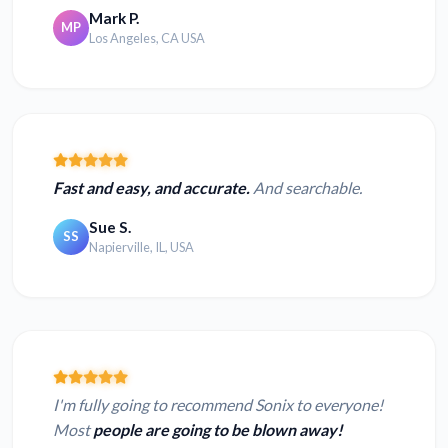
Mark P.
MP
Los Angeles, CA USA
Fast and easy, and accurate.
And searchable.
Sue S.
SS
Napierville, IL, USA
I'm fully going to recommend Sonix to everyone!
Most
people are going to be blown away!