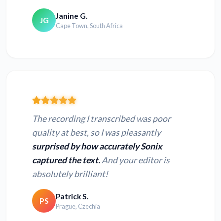
Janine G.
JG
Cape Town, South Africa
The recording I transcribed was poor
quality at best, so I was pleasantly
surprised by how accurately Sonix
captured the text.
And your editor is
absolutely brilliant!
Patrick S.
PS
Prague, Czechia