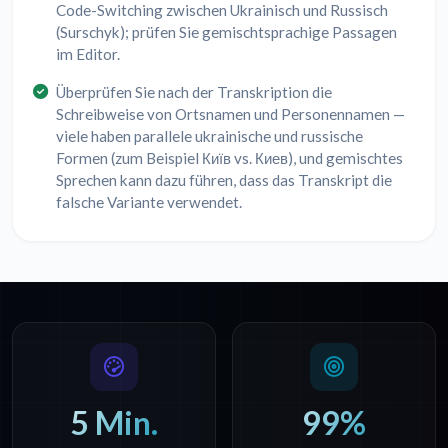
Code-Switching zwischen Ukrainisch und Russisch
(Surschyk); prüfen Sie gemischtsprachige Passagen
im Editor.
Überprüfen Sie nach der Transkription die
Schreibweise von Ortsnamen und Personennamen —
viele haben parallele ukrainische und russische
Formen (zum Beispiel Київ vs. Киев), und gemischtes
Sprechen kann dazu führen, dass das Transkript die
falsche Variante verwendet.
5 Min.
99%