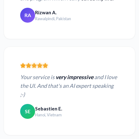
Rizwan A.
RA
Rawalpindi, Pakistan
Your service is
very impressive
and I love
the UI. And that's an AI expert speaking
;-)
Sebastien E.
SE
Hanoi, Vietnam