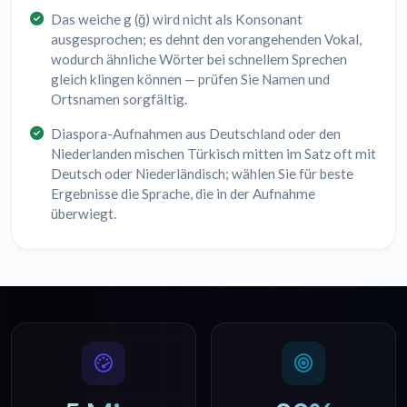
Das weiche g (ğ) wird nicht als Konsonant
ausgesprochen; es dehnt den vorangehenden Vokal,
wodurch ähnliche Wörter bei schnellem Sprechen
gleich klingen können — prüfen Sie Namen und
Ortsnamen sorgfältig.
Diaspora-Aufnahmen aus Deutschland oder den
Niederlanden mischen Türkisch mitten im Satz oft mit
Deutsch oder Niederländisch; wählen Sie für beste
Ergebnisse die Sprache, die in der Aufnahme
überwiegt.