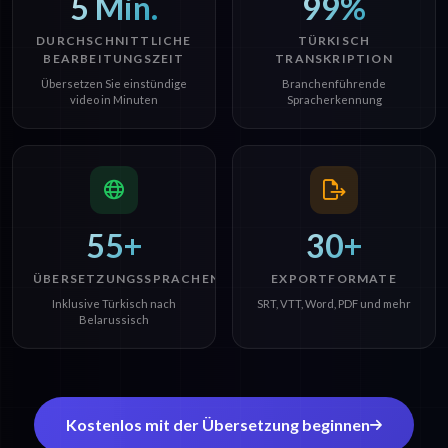
5 Min.
99%
DURCHSCHNITTLICHE
TÜRKISCH
BEARBEITUNGSZEIT
TRANSKRIPTION
Übersetzen Sie einstündige
Branchenführende
video in Minuten
Spracherkennung
55+
30+
ÜBERSETZUNGSSPRACHEN
EXPORTFORMATE
Inklusive Türkisch nach
SRT, VTT, Word, PDF und mehr
Belarussisch
Kostenlos mit der Übersetzung beginnen