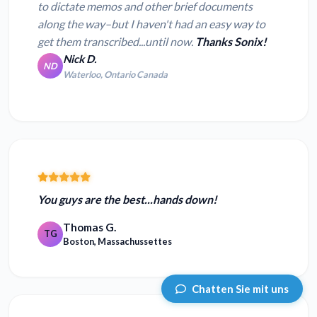
to dictate memos and other brief documents
along the way–but I haven't had an easy way to
get them transcribed...until now.
Thanks Sonix!
Nick D.
ND
Waterloo, Ontario Canada
You guys are
the best
...hands down!
Thomas G.
TG
Boston, Massachussettes
Chatten Sie mit uns