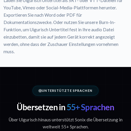
Laden Sie Uigurisch Untertitel als SRT- oder VTT-Dateien für
YouTube, Vimeo oder Social-Media-Plattformen herunter.
Exportieren Sie nach Word oder PDF für
Dokumentationszwecke. Oder nutzen Sie unsere Burn-In-
Funktion, um Uigurisch Untertitel fest in Ihre audio Datei
einzubetten, damit sie auf jedem Gerät korrekt angezeigt
werden, ohne dass der Zuschauer Einstellungen vornehmen
muss.
UNTERSTÜTZTE SPRACHEN
Übersetzen in
55+ Sprachen
Über Uigurisch hinaus unterstützt Sonix die Übersetzung in
weltweit 55+ Sprachen.