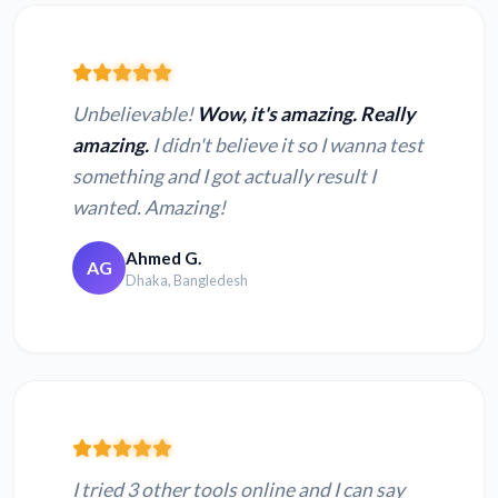
Unbelievable!
Wow, it's amazing. Really
amazing.
I didn't believe it so I wanna test
something and I got actually result I
wanted. Amazing!
Ahmed G.
AG
Dhaka, Bangledesh
I tried 3 other tools online and I can say