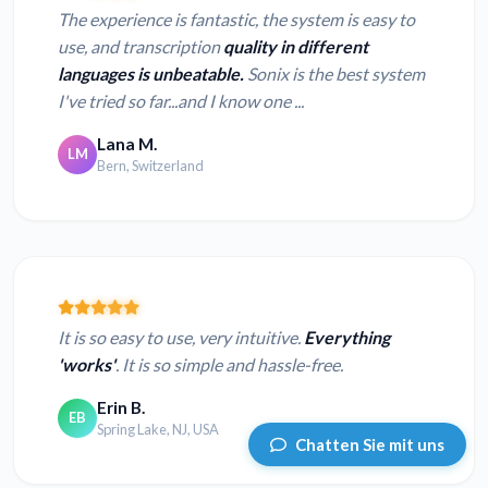
The experience is fantastic, the system is easy to
use, and transcription
quality in different
languages is unbeatable.
Sonix is the best system
I've tried so far...and I know one ...
Lana M.
LM
Bern, Switzerland
It is so easy to use, very intuitive.
Everything
'works'
. It is so simple and hassle-free.
Erin B.
EB
Spring Lake, NJ, USA
Chatten Sie mit uns