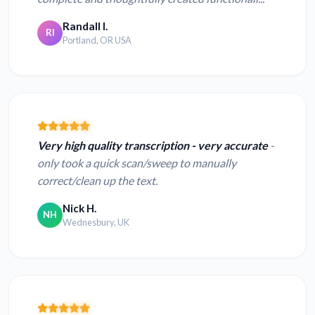
Randall I.
RI
Portland, OR USA
Very high quality transcription - very accurate
-
only took a quick scan/sweep to manually
correct/clean up the text.
Nick H.
NH
Wednesbury, UK