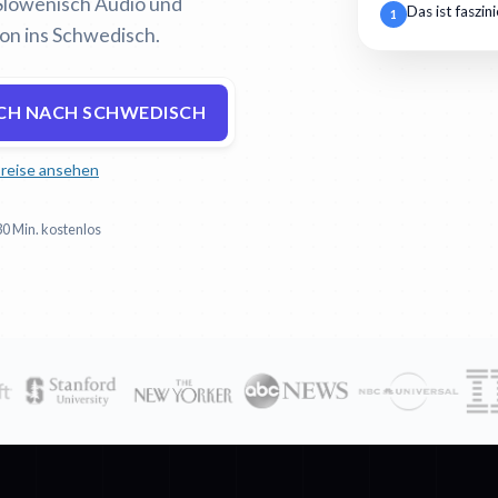
 Slowenisch Audio und
Das ist faszin
1
ion ins Schwedisch.
CH NACH SCHWEDISCH
reise ansehen
30 Min. kostenlos