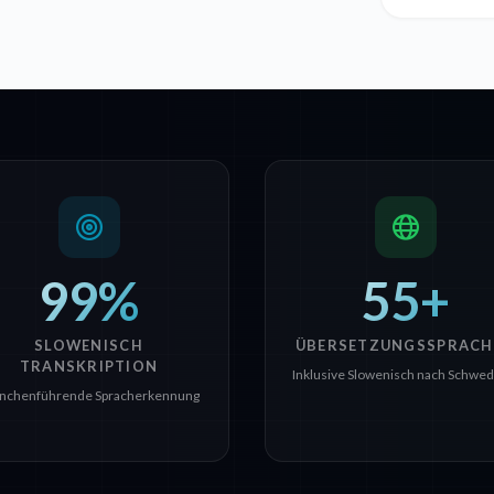
99%
55+
SLOWENISCH
ÜBERSETZUNGSSPRACH
TRANSKRIPTION
Inklusive Slowenisch nach Schwed
nchenführende Spracherkennung