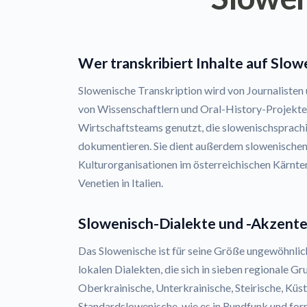
Wer transkribiert Inhalte auf Slow
Slowenische Transkription wird von Journalisten
von Wissenschaftlern und Oral-History-Projekte
Wirtschaftsteams genutzt, die slowenischsprach
dokumentieren. Sie dient außerdem slowenische
Kulturorganisationen im österreichischen Kärnten
Venetien in Italien.
Slowenisch-Dialekte und -Akzent
Das Slowenische ist für seine Größe ungewöhnlic
lokalen Dialekten, die sich in sieben regionale Gr
Oberkrainische, Unterkrainische, Steirische, Kü
Standardslowenische, wie es in Rundfunk und form