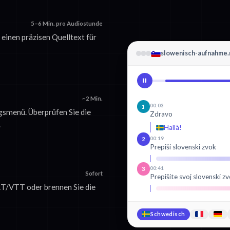
5–6 Min. pro Audiostunde
 einen präzisen Quelltext für
slowenisch-aufnahme
~2 Min.
00:03
1
smenü. Überprüfen Sie die
Zdravo
.
Hallå!
00:19
2
Prepiši slovenski zvok
00:41
3
Sofort
Prepišite svoj slovenski zv
SRT/VTT oder brennen Sie die
Schwedisch