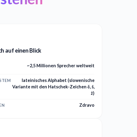
h auf einen Blick
~2,5 Millionen Sprecher weltweit
lateinisches Alphabet (slowenische
YSTEM
Variante mit den Hatschek-Zeichen č, š,
ž)
Zdravo
EN