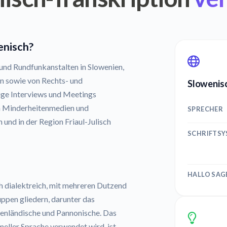
enisch?
 und Rundfunkanstalten in Slowenien,
n sowie von Rechts- und
Slowenisc
ige Interviews und Meetings
n Minderheitenmedien und
SPRECHER
 und in der Region Friaul-Julisch
SCHRIFTS
e
HALLO SAG
h dialektreich, mit mehreren Dutzend
uppen gliedern, darunter das
stenländische und Pannonische. Das
eller Sprache verwendet wird, ist