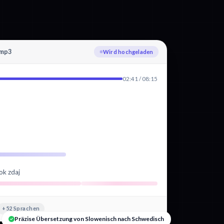
.mp3
Slowenisch wird transkribiert
02:41 / 08:15
ok zdaj
+52 Sprachen
Präzise Übersetzung von Slowenisch nach Schwedisch