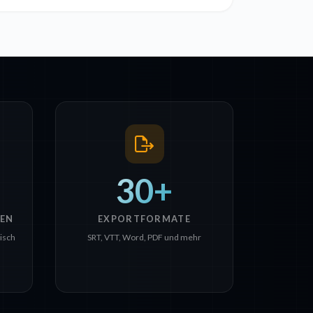
30+
EN
EXPORTFORMATE
isch
SRT, VTT, Word, PDF und mehr