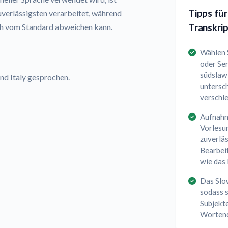
Tipps für
zuverlässigsten verarbeitet, während
Transkrip
ch vom Standard abweichen kann.
Wählen S
oder Se
südslawi
and Italy gesprochen.
untersch
verschle
Aufnahm
Vorlesu
zuverläs
Bearbei
wie das
Das Slo
sodass 
Subjekte
Wortend