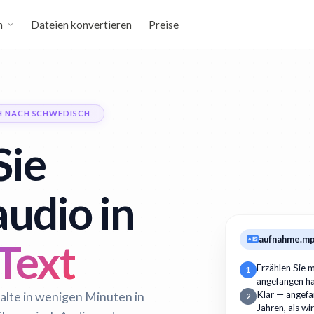
n
Dateien konvertieren
Preise
H NACH SCHWEDISCH
Sie
udio in
aufnahme.m
Text
Erzählen Sie m
1
angefangen h
alte in wenigen Minuten in
Klar — angefan
2
Jahren, als wi