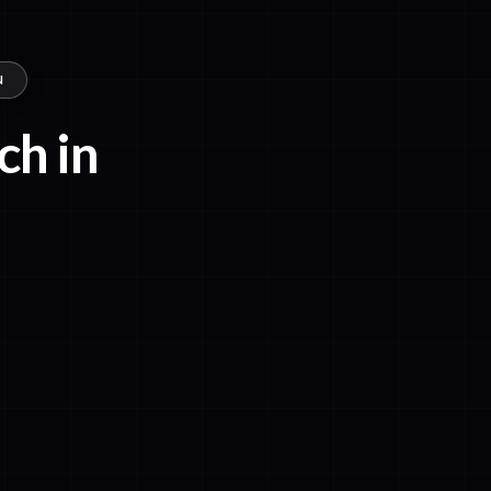
N
ch in