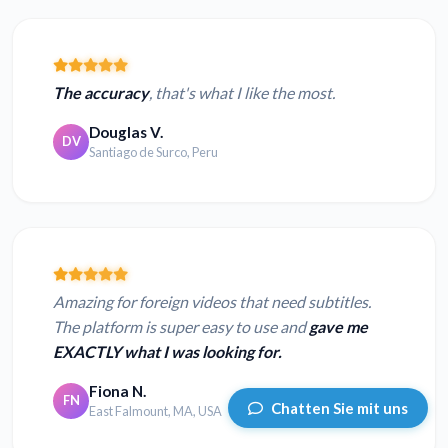
The accuracy
, that's what I like the most.
Douglas V.
DV
Santiago de Surco, Peru
Amazing for foreign videos that need subtitles.
The platform is super easy to use and
gave me
EXACTLY what I was looking for.
Fiona N.
FN
Chatten Sie mit uns
East Falmount, MA, USA