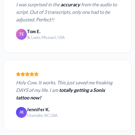
I was surprised in the
accuracy
from the audio to
script. Out of 3 transcripts, only one had to be
adjusted. Perfect!!
Tom E.
TE
St. Louis, Missouri, USA
Holy Cow. It works. This just saved me freaking
DAYS of my life. I am
totally getting a Sonix
tattoo now!
Jennifer K.
JK
Charlotte, NC USA