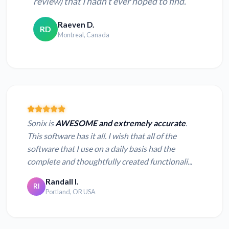
review) that I hadn’t ever hoped to find.
Raeven D.
RD
Montreal, Canada
Sonix is
AWESOME and extremely accurate
.
This software has it all. I wish that all of the
software that I use on a daily basis had the
complete and thoughtfully created functionali...
Randall I.
RI
Portland, OR USA