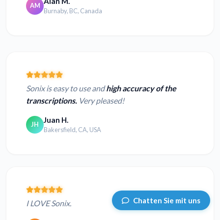
Alan M.
AM
Burnaby, BC, Canada
Sonix is easy to use and
high accuracy of the
transcriptions.
Very pleased!
Juan H.
JH
Bakersfield, CA, USA
Chatten Sie mit uns
I LOVE Sonix.