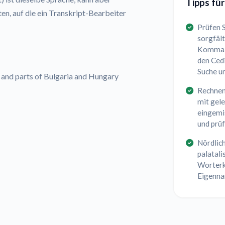
Tipps für
en, auf die ein Transkript-Bearbeiter
Prüfen S
sorgfäl
Komma ș 
den Cedi
Suche u
 and parts of Bulgaria and Hungary
Rechnen
mit gele
eingemi
und prüf
Nördlic
palatal
Worterk
Eigenna