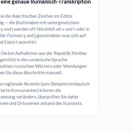
 eine genaue Rumänisch-Transkription
ie die diakritischen Zeichen im Editor
tig — die Buchstaben mit untergesetztem
und ț werden oft fälschlich als s und t oder in
lle-Formen ş und ţ geschrieben, was sich auf
nd Export auswirkt.
 Sie bei Aufnahmen aus der Republik Moldau
gentlich in die rumänische Sprache
schten russischen Wörtern oder Wendungen
en Sie diese Abschnitte manuell.
he regionale Akzente (zum Beispiel moldauisch
isierte Konsonanten) können die
ennung verändern, überprüfen Sie daher
men und Ortsnamen anhand des Kontexts.