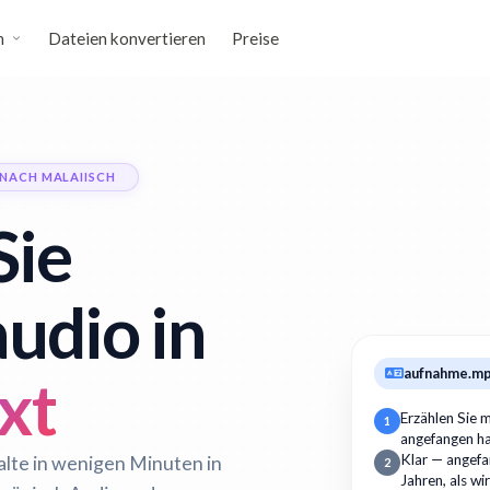
n
Dateien konvertieren
Preise
NACH MALAIISCH
Sie
udio in
aufnahme.m
xt
Erzählen Sie m
1
angefangen h
alte in wenigen Minuten in
Klar — angefan
2
Jahren, als wi