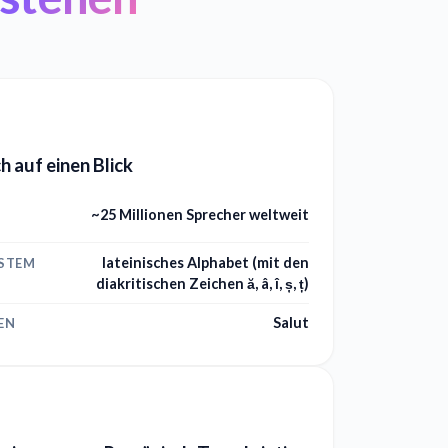
 auf einen Blick
~25 Millionen Sprecher weltweit
lateinisches Alphabet (mit den
YSTEM
diakritischen Zeichen ă, â, î, ș, ț)
Salut
EN