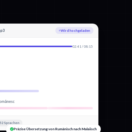
mp3
Rumänisch wird transkribiert
02:41 / 08:15
românesc
52 Sprachen
Präzise Übersetzung von Rumänisch nach Malaiisch