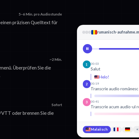
5–6 Min. pro Audiostunde
einen präzisen Quelltext für
rumanisch-aufnahme.
~2 Min.
00:03
1
menü. Überprüfen Sie die
Salut
.
Helo!
00:19
2
Transcrie audio românesc
00:41
3
Sofort
Transcrie acum audio-ul 
T/VTT oder brennen Sie die
Malaiisch
+