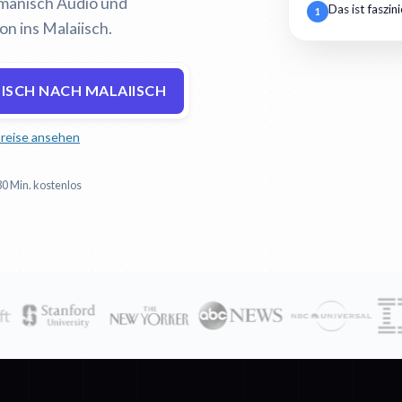
Rumänisch Audio und
Das ist faszin
1
on ins Malaiisch.
ISCH NACH MALAIISCH
reise ansehen
30 Min. kostenlos