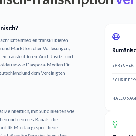
änisch?
achrichtenmedien transkribieren
n und Marktforscher Vorlesungen,
Rumänisch
en transkribieren. Auch Justiz- und
Moldau sowie Diaspora-Medien für
SPRECHER
Deutschland und dem Vereinigten
SCHRIFTS
HALLO SAG
iv einheitlich, mit Subdialekten wie
hen und dem des Banats, die
Republik Moldau gesprochene
 ist dieselbe Sprache, kann aber