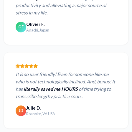
productivity and alleviating a major source of
stress in my life.
Olivier F.
OF
Adachi, Japan
It is so user friendly! Even for someone like me
who is not technologically inclined. And, bonus! It
has
literally saved me HOURS
of time trying to
transcribe lengthy practice coun...
Julie D.
JD
Roanoke, VA USA