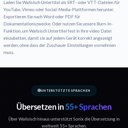
Laden Sie Walisisch Untertitel als SRT- oder VTT-Dateien für
YouTube, Vimeo oder Social-Media-Plattformen herunter.
Exportieren Sie nach Word oder PDF für
Dokumentationszwecke. Oder nutzen Sie unsere Burn-In-
Funktion, um Walisisch Untertitel fest in Ihre video Datei
einzubetten, damit sie auf jedem Gerät korrekt angezeigt
werden, ohne dass der Zuschauer Einstellungen vornehmen
muss.
UNTERSTÜTZTE SPRACHEN
Übersetzen in
55+ Sprachen
Über Walisisch hinaus unterstützt Sonix die Übersetzung in
weltweit 55+ Sprachen.