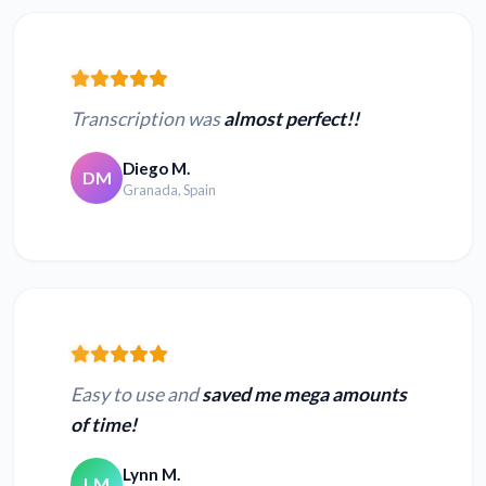
Transcription was
almost perfect!!
Diego M.
DM
Granada, Spain
Easy to use and
saved me mega amounts
of time!
Lynn M.
LM