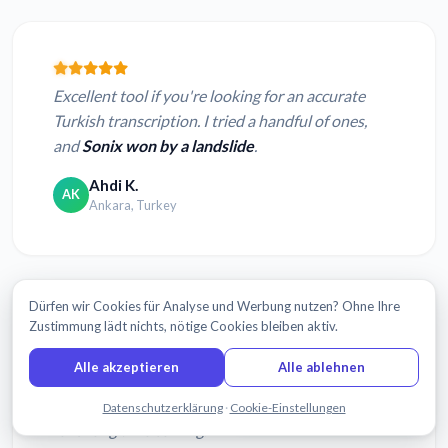
Excellent tool if you're looking for an accurate
Turkish transcription. I tried a handful of ones,
and
Sonix won by a landslide
.
Ahdi K.
AK
Ankara, Turkey
Dürfen wir Cookies für Analyse und Werbung nutzen? Ohne Ihre
Zustimmung lädt nichts, nötige Cookies bleiben aktiv.
I absolutely love what you guys have done with
Alle akzeptieren
Alle ablehnen
this. Sonix
is literally a magical product
that has
helped me so much already and I will be using this
Chatten Sie mit uns
Datenschutzerklärung
·
Cookie-Einstellungen
for a long time coming.