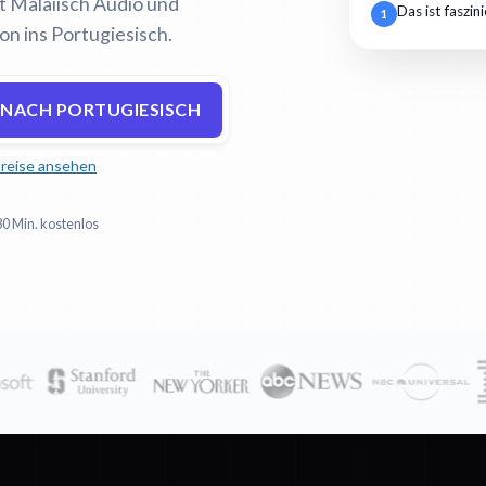
rt Malaiisch Audio und
Das ist faszin
1
on ins Portugiesisch.
 NACH PORTUGIESISCH
reise ansehen
30 Min. kostenlos