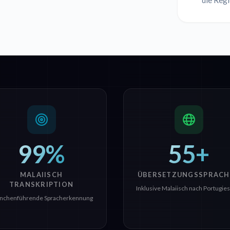
die Regi
99%
55+
MALAIISCH
ÜBERSETZUNGSSPRACH
TRANSKRIPTION
Inklusive Malaiisch nach Portugie
nchenführende Spracherkennung