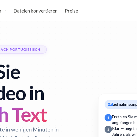
n
Dateien konvertieren
Preise
NACH PORTUGIESISCH
Sie
deo in
aufnahme.m
h Text
Erzählen Sie m
1
angefangen h
lte in wenigen Minuten in
Klar — angefan
2
Jahren, als wi