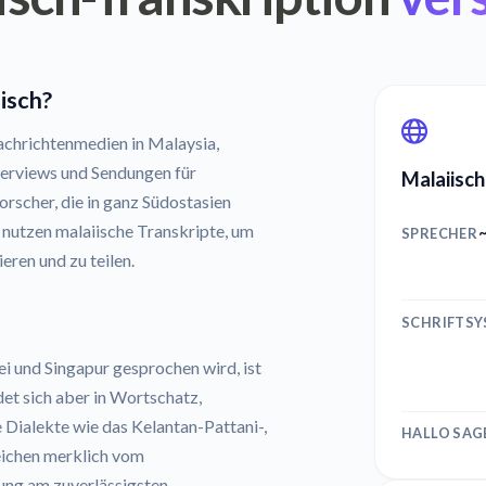
iisch?
chrichtenmedien in Malaysia,
nterviews und Sendungen für
Malaiisch
rscher, die in ganz Südostasien
nutzen malaiische Transkripte, um
SPRECHER
eren und zu teilen.
SCHRIFTS
ei und Singapur gesprochen wird, ist
et sich aber in Wortschatz,
 Dialekte wie das Kelantan-Pattani-,
HALLO SAG
ichen merklich vom
ung am zuverlässigsten