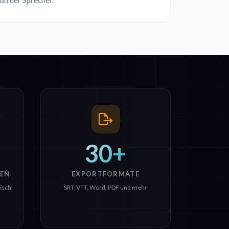
on der Sprecher.
30+
EN
EXPORTFORMATE
sisch
SRT, VTT, Word, PDF und mehr