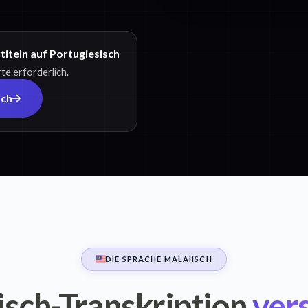
iteln auf Portugiesisch
te erforderlich.
sch
DIE SPRACHE MALAIISCH
isch-Transkription
ver