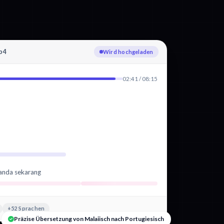
p4
Wird hochgeladen
02:41 / 08:15
 anda sekarang
+52 Sprachen
Präzise Übersetzung von Malaiisch nach Portugiesisch