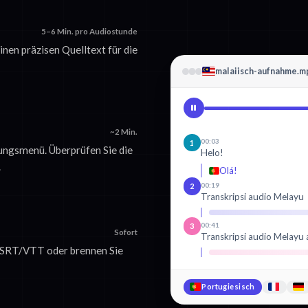
5–6 Min. pro Audiostunde
inen präzisen Quelltext für die
malaiisch-aufnahme.m
~2 Min.
00:03
1
ungsmenü. Überprüfen Sie die
Helo!
.
Olá!
00:19
2
Transkripsi audio Melayu
00:41
3
Sofort
Transkripsi audio Melayu
ls SRT/VTT oder brennen Sie
Portugiesisch