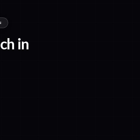
N
ch in