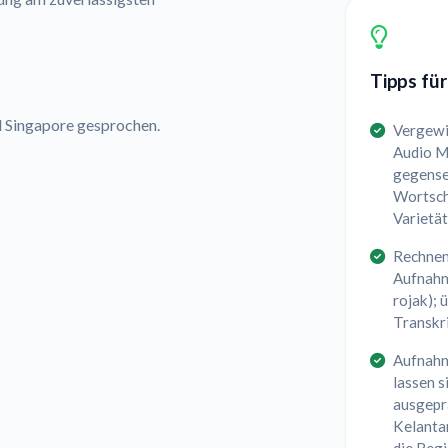
Tipps für
nd Singapore gesprochen.
Vergewis
Audio Ma
gegensei
Wortsch
Varietät
Rechnen
Aufnahm
rojak);
Transkri
Aufnahm
lassen s
ausgepr
Kelantan