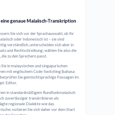
 eine genaue Malaiisch-Transkription
sern Sie sich vor der Sprachauswahl, ob Ihr
laiisch oder Indonesisch ist – sie sind
tig verständlich, unterscheiden sich aber in
atz und Rechtschreibung; wählen Sie also die
, die zu den Sprechern passt.
 Sie in malaysischen und singapurischen
en mit englischem Code-Switching (bahasa
 überprüfen Sie gemischtsprachige Passagen im
pt-Editor.
en in standardmäßigem Rundfunkmalaiisch
ich zuverlässiger transkribieren als
ägte regionale Dialekte wie das
ische; notieren Sie sich daher vor dem Start