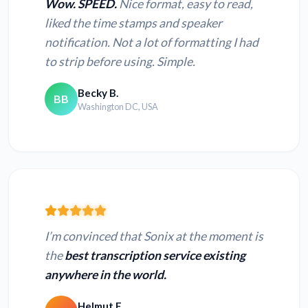
Wow. SPEED.
Nice format, easy to read,
liked the time stamps and speaker
notification. Not a lot of formatting I had
to strip before using. Simple.
Becky B.
BB
Washington DC, USA
I’m convinced that Sonix at the moment is
the
best transcription service existing
anywhere in the world.
Helmut F.