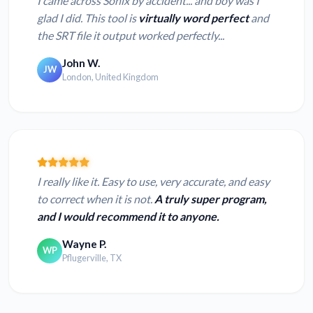
I came across Sonix by accident... and boy was I
glad I did. This tool is
virtually word perfect
and
the SRT file it output worked perfectly...
John W.
JW
London, United Kingdom
I really like it. Easy to use, very accurate, and easy
to correct when it is not.
A truly super program,
and I would recommend it to anyone.
Wayne P.
WP
Pflugerville, TX