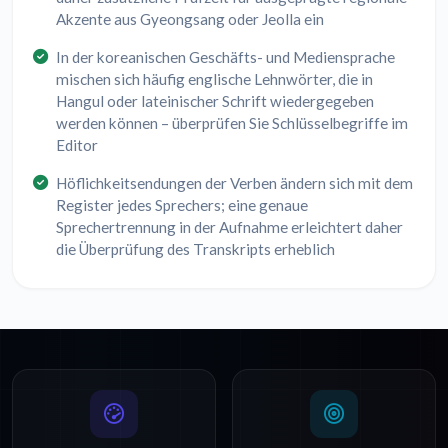
Akzente aus Gyeongsang oder Jeolla ein
In der koreanischen Geschäfts- und Mediensprache
mischen sich häufig englische Lehnwörter, die in
Hangul oder lateinischer Schrift wiedergegeben
werden können – überprüfen Sie Schlüsselbegriffe im
Editor
Höflichkeitsendungen der Verben ändern sich mit dem
Register jedes Sprechers; eine genaue
Sprechertrennung in der Aufnahme erleichtert daher
die Überprüfung des Transkripts erheblich