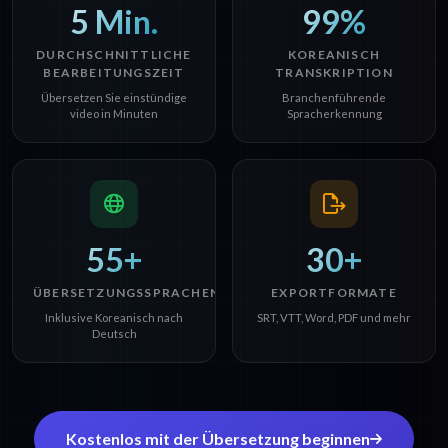
5 Min.
99%
DURCHSCHNITTLICHE
KOREANISCH
BEARBEITUNGSZEIT
TRANSKRIPTION
Übersetzen Sie einstündige
Branchenführende
video in Minuten
Spracherkennung
55+
30+
ÜBERSETZUNGSSPRACHEN
EXPORTFORMATE
Inklusive Koreanisch nach
SRT, VTT, Word, PDF und mehr
Deutsch
Kostenlos mit der Übersetzung beginnen