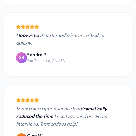
I
loovvvve
that the audio is transcribed so
quickly.
Sandra B.
SB
San Francisco, CA USA
Sonix transcription service has
dramatically
reduced the time
I need to spend on clients'
interviews. Tremendous help!
Curt W.