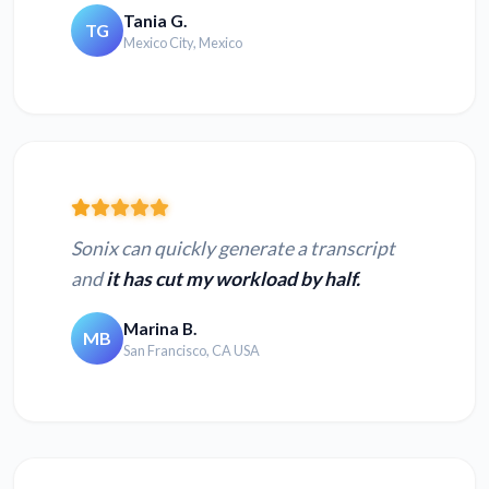
Tania G.
TG
Mexico City, Mexico
Sonix can quickly generate a transcript
and
it has cut my workload by half.
Marina B.
MB
San Francisco, CA USA