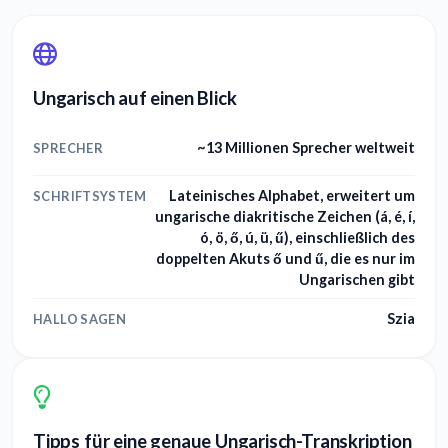
Ungarisch auf einen Blick
~13 Millionen Sprecher weltweit
SPRECHER
Lateinisches Alphabet, erweitert um
SCHRIFTSYSTEM
ungarische diakritische Zeichen (á, é, í,
ó, ö, ő, ú, ü, ű), einschließlich des
doppelten Akuts ő und ű, die es nur im
Ungarischen gibt
Szia
HALLO SAGEN
Tipps für eine genaue Ungarisch-Transkription