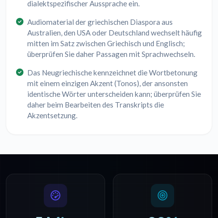
dialektspezifischer Aussprache ein.
Audiomaterial der griechischen Diaspora aus
Australien, den USA oder Deutschland wechselt häufig
mitten im Satz zwischen Griechisch und Englisch;
überprüfen Sie daher Passagen mit Sprachwechseln.
Das Neugriechische kennzeichnet die Wortbetonung
mit einem einzigen Akzent (Tonos), der ansonsten
identische Wörter unterscheiden kann; überprüfen Sie
daher beim Bearbeiten des Transkripts die
Akzentsetzung.