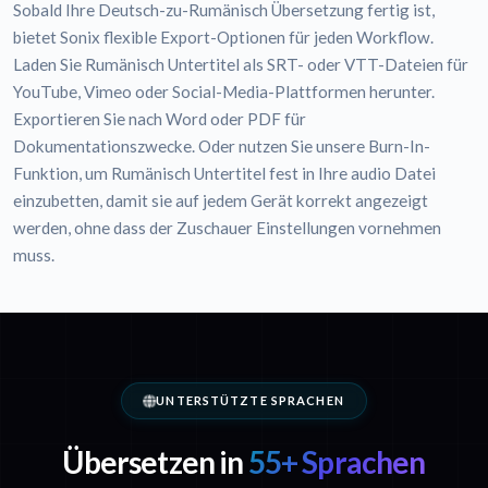
Sobald Ihre Deutsch-zu-Rumänisch Übersetzung fertig ist,
bietet Sonix flexible Export-Optionen für jeden Workflow.
Laden Sie Rumänisch Untertitel als SRT- oder VTT-Dateien für
YouTube, Vimeo oder Social-Media-Plattformen herunter.
Exportieren Sie nach Word oder PDF für
Dokumentationszwecke. Oder nutzen Sie unsere Burn-In-
Funktion, um Rumänisch Untertitel fest in Ihre audio Datei
einzubetten, damit sie auf jedem Gerät korrekt angezeigt
werden, ohne dass der Zuschauer Einstellungen vornehmen
muss.
UNTERSTÜTZTE SPRACHEN
Übersetzen in
55+ Sprachen