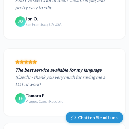
And I've seen a lot of them. Clean, simple, and
pretty easy to edit.
Jon O.
JO
San Francisco, CA USA
The best service available for my language
(Czech) - thank you very much for saving me a
LOT of work!
Tamara F.
TF
Prague, Czech Republic
Chatten Sie mit uns