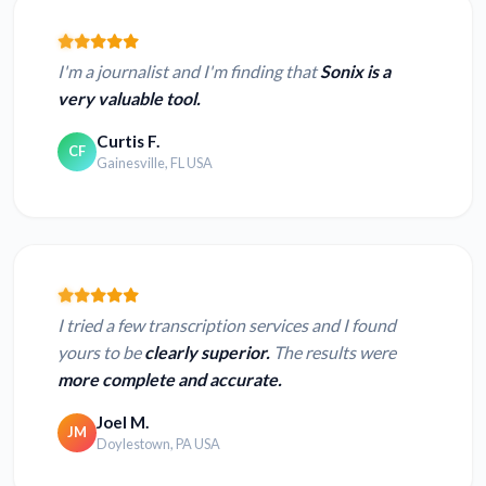
I'm a journalist and I'm finding that
Sonix is a
very valuable tool.
Curtis F.
CF
Gainesville, FL USA
I tried a few transcription services and I found
yours to be
clearly superior.
The results were
more complete and accurate.
Joel M.
JM
Doylestown, PA USA