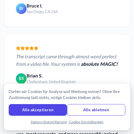
Bruce I.
BI
San Diego, CA USA
The transcript came through almost word perfect
from a video file. Your system is
absolute MAGIC!
Brian S.
BS
Cheltenham, United Kingdom
Dürfen wir Cookies für Analyse und Werbung nutzen? Ohne Ihre
Zustimmung lädt nichts, nötige Cookies bleiben aktiv.
Alle akzeptieren
Alle ablehnen
Chatten Sie mit uns
Datenschutzerklärung
·
Cookie-Einstellungen
I tried 4 other services, and Sonix is the
easiest to
use, most accurate, and more reasonably priced