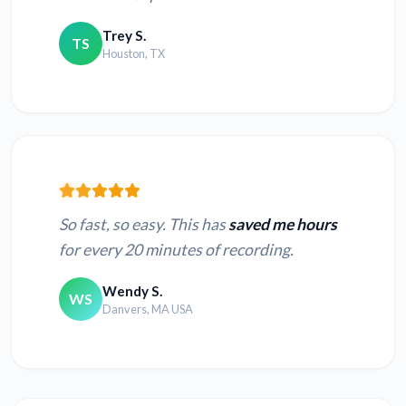
Trey S.
TS
Houston, TX
So fast, so easy. This has
saved me hours
for every 20 minutes of recording.
Wendy S.
WS
Danvers, MA USA