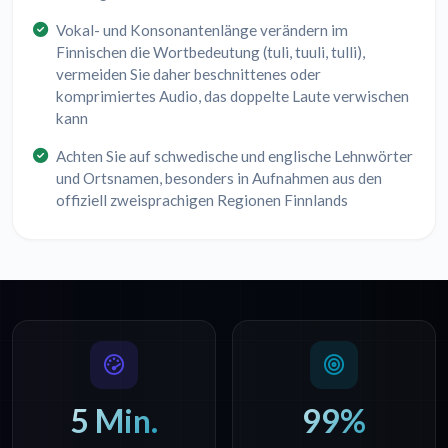
Vokal- und Konsonantenlänge verändern im
Finnischen die Wortbedeutung (tuli, tuuli, tulli),
vermeiden Sie daher beschnittenes oder
komprimiertes Audio, das doppelte Laute verwischen
kann
Achten Sie auf schwedische und englische Lehnwörter
und Ortsnamen, besonders in Aufnahmen aus den
offiziell zweisprachigen Regionen Finnlands
5 Min.
99%