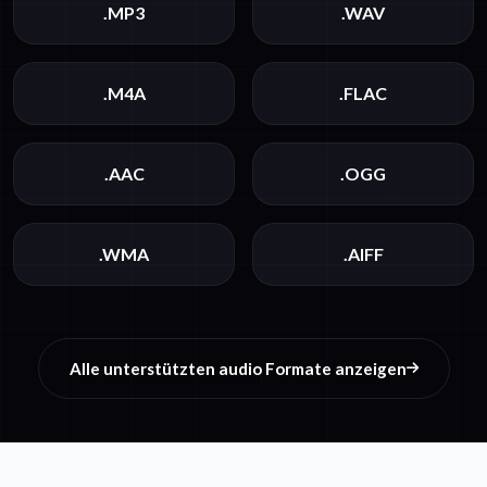
.MP3
.WAV
.M4A
.FLAC
.AAC
.OGG
.WMA
.AIFF
Alle unterstützten audio Formate anzeigen