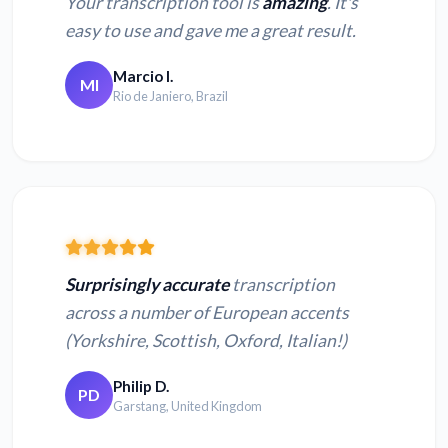
Your transcription tool is
amazing
. It's
easy to use and gave me a great result.
Marcio I.
MI
Rio de Janiero, Brazil
Surprisingly accurate
transcription
across a number of European accents
(Yorkshire, Scottish, Oxford, Italian!)
Philip D.
PD
Garstang, United Kingdom