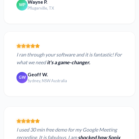
Wayne P.
WP
Pflugerville, TX
I ran through your software and it is fantastic! For
what we need
it's a game-changer.
Geoff W.
GW
Sydney, NSW Australia
I used 30 min free demo for my Google Meeting
recording. It is fabulous. I am
shocked how Sonix