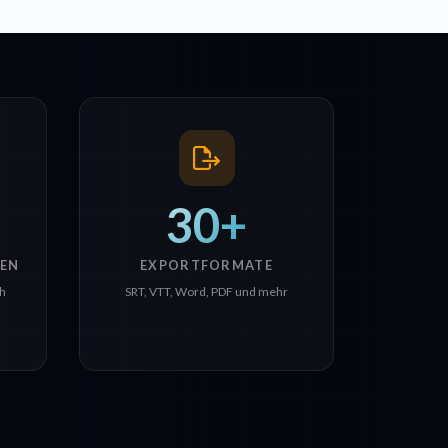
30+
EN
EXPORTFORMATE
ch
SRT, VTT, Word, PDF und mehr