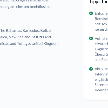
Tipps für
ennung am ehesten beeinflussen.
Entschei
Rechtsch
britisch
gemisch
 The Bahamas, Barbados, Belize,
aica, New Zealand, St Kitts and
Aufnahm
Trinidad and Tobago, United Kingdom,
etwa sc
Englisch
Überprü
und Re
Aktivie
Intervi
englisc
Spreche
Bearbeit