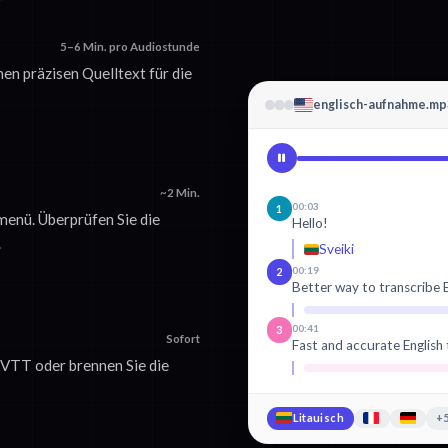
5–6 Min. pro Audiostunde
nen präzisen Quelltext für die
englisch-aufnahme.mp
~2 Min.
00:03
1
enü. Überprüfen Sie die
Hello!
.
Sveiki
00:19
2
Better way to transcribe E
00:41
3
Sofort
Fast and accurate English 
T/VTT oder brennen Sie die
Litauisch
+