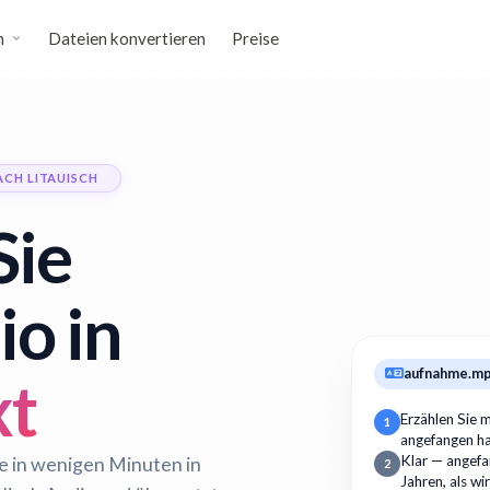
n
Dateien konvertieren
Preise
ACH LITAUISCH
Sie
io in
aufnahme.m
xt
Erzählen Sie m
1
angefangen h
Klar — angefan
te in wenigen Minuten in
2
Jahren, als wi