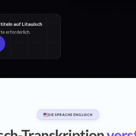
iteln auf Litauisch
te erforderlich.
DIE SPRACHE ENGLISCH
sch-Transkription
vers