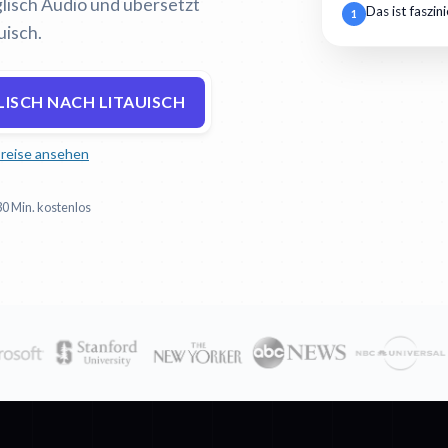
nglisch Audio und übersetzt
Das ist faszin
1
uisch.
ISCH NACH LITAUISCH
reise ansehen
30 Min. kostenlos