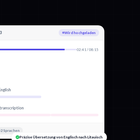
3
Wird hochgeladen
02:41 / 08:15
nglish
transcription
52 Sprachen
Präzise Übersetzung von Englisch nach Litauisch