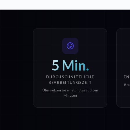
5 Min.
DURCHSCHNITTLICHE
EN
BEARBEITUNGSZEIT
Bra
Übersetzen Sie einstündige audio in
Minuten