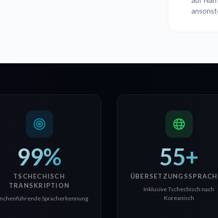
auf Name
ansonst
99%
55+
TSCHECHISCH
ÜBERSETZUNGSSPRACH
TRANSKRIPTION
Inklusive Tschechisch nach
Koreanisch
nchenführende Spracherkennung