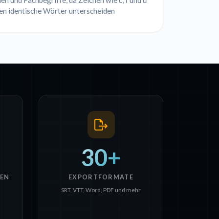
n und Fachbegriffe, da Zeichen wie č, ř und ů
en identische Wörter unterscheiden
30+
EN
EXPORTFORMATE
SRT, VTT, Word, PDF und mehr