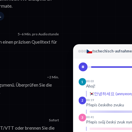
rmate.
L
5–6 Min. pro Audiostunde
m einen präzisen Quelltext für
tschechisch-aufnahm
~2 Min.
00:03
1
smenü. Überprüfen Sie die
Ahoj!
.
안녕하세요 (annyeongh
00:19
2
Přepis českého zvuku
00:41
3
Sofort
Přepis svůj český zvuk nyn
SRT/VTT oder brennen Sie die