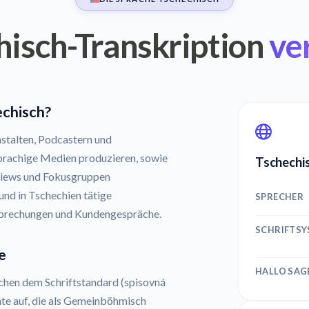
hisch-Transkription
ve
echisch?
stalten, Podcastern und
prachige Medien produzieren, sowie
Tschechis
rviews und Fokusgruppen
und in Tschechien tätige
SPRECHER
sprechungen und Kundengespräche.
SCHRIFTS
e
HALLO SAG
schen dem Schriftstandard (spisovná
nte auf, die als Gemeinböhmisch