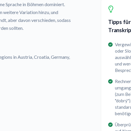
ene Sprache in Böhmen dominiert.
 weitere Variation hinzu, und
ndt, aber davon verschieden, sodass
Tipps für
den sollten.
Transkrip
Vergewis
oder Sl
egions in Austria, Croatia, Germany,
auswähle
und wer
Besprec
Rechnen
umgangs
(zum Bei
"dobrý")
standar
benötig
Überprüf