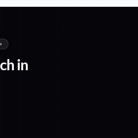
N
ch in