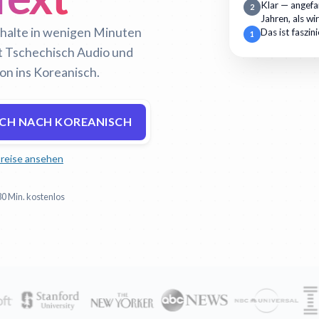
Klar — angefan
2
Jahren, als wi
nhalte in wenigen Minuten
Das ist faszin
1
ert Tschechisch Audio und
ion ins Koreanisch.
SCH NACH KOREANISCH
reise ansehen
30 Min. kostenlos