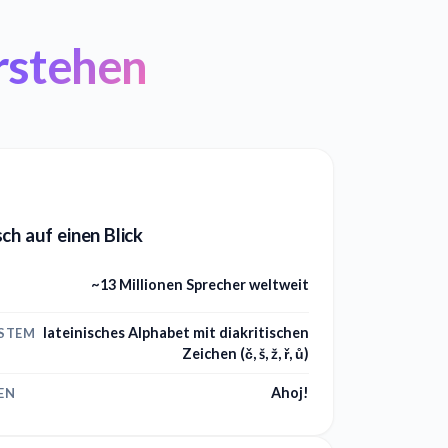
rstehen
ch auf einen Blick
~13 Millionen Sprecher weltweit
lateinisches Alphabet mit diakritischen
YSTEM
Zeichen (č, š, ž, ř, ů)
Ahoj!
EN