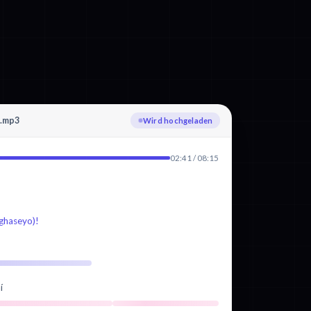
e.mp3
Tschechisch wird transkribiert
02:41 / 08:15
aseyo)!
í