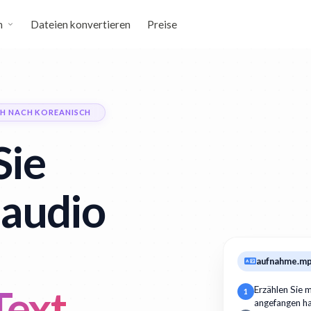
n
Dateien konvertieren
Preise
H NACH KOREANISCH
Sie
 audio
aufnahme.m
Text
Erzählen Sie m
1
angefangen h