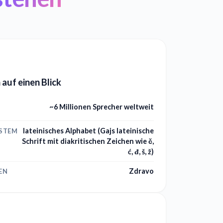
 auf einen Blick
~6 Millionen Sprecher weltweit
lateinisches Alphabet (Gajs lateinische
YSTEM
Schrift mit diakritischen Zeichen wie č,
ć, đ, š, ž)
Zdravo
EN