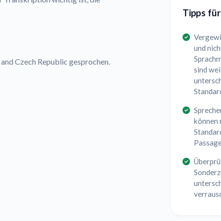
Tipps für
Vergewi
und nich
Sprachm
a, and Czech Republic gesprochen.
sind wei
untersch
Standar
Spreche
können 
Standar
Passage
Überprü
Sonderze
untersc
verraus