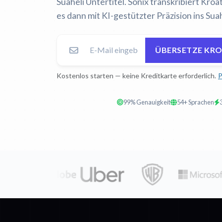
Suaheli Untertitel. Sonix transkribiert Kro
es dann mit KI-gestützter Präzision ins Suah
ÜBERSETZE KRO
Kostenlos starten — keine Kreditkarte erforderlich.
P
99% Genauigkeit
54+ Sprachen