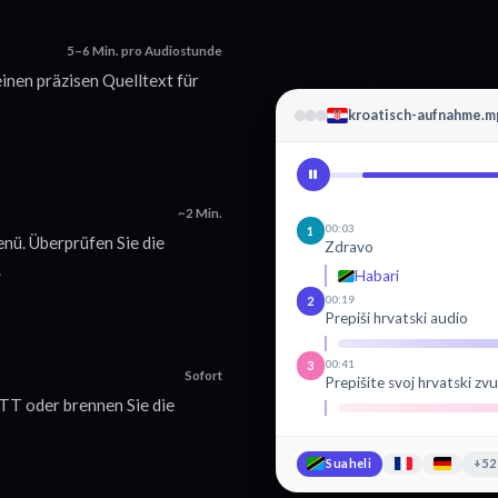
5–6 Min. pro Audiostunde
einen präzisen Quelltext für
kroatisch-aufnahme.m
~2 Min.
00:03
1
nü. Überprüfen Sie die
Zdravo
.
Habari
00:19
2
Prepiši hrvatski audio
00:41
3
Sofort
Prepišite svoj hrvatski z
VTT oder brennen Sie die
Suaheli
+52