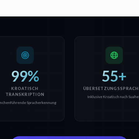
99%
55+
KROATISCH
ÜBERSETZUNGSSPRACH
TRANSKRIPTION
Inklusive Kroatisch nach Suahel
nchenführende Spracherkennung