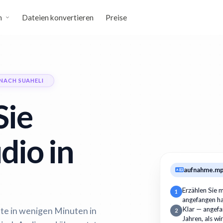
n
Dateien konvertieren
Preise
NACH SUAHELI
Sie
dio in
aufnahme.m
Erzählen Sie m
1
angefangen h
lte in wenigen Minuten in
Klar — angefan
2
Jahren, als wi