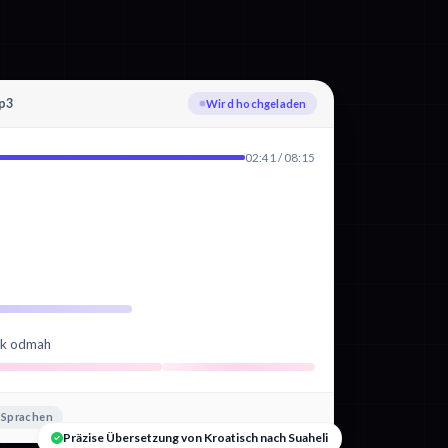
p3
Kroatisch wird transkribiert
02:41 / 08:15
vuk odmah
 Sprachen
Präzise Übersetzung von Kroatisch nach Suaheli