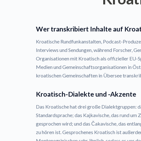
Wer transkribiert Inhalte auf Kroa
Kroatische Rundfunkanstalten, Podcast-Produze
Interviews und Sendungen, während Forscher, Ger
Organisationen mit Kroatisch als offizieller EU-
Medien und Gemeinschaftsorganisationen in Öste
kroatischen Gemeinschaften in Übersee transkrib
Kroatisch-Dialekte und -Akzente
Das Kroatische hat drei große Dialektgruppen: d
Standardsprache; das Kajkavische, das rund um 
gesprochen wird; und das Čakavische, das entlang
zu hören ist. Gesprochenes Kroatisch ist außerd
Montenegrinischen sehr ähnlich, sodass es vor der