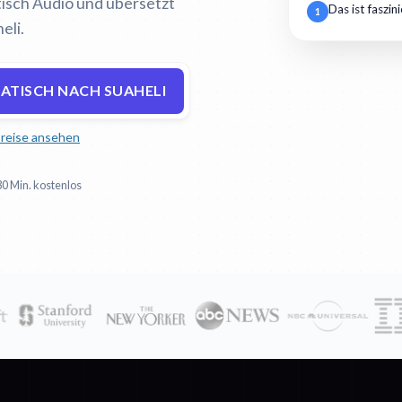
atisch Audio und übersetzt
Das ist faszin
1
eli.
ATISCH NACH SUAHELI
reise ansehen
30 Min. kostenlos