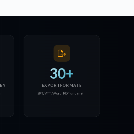
30+
EN
EXPORTFORMATE
i
SRT, VTT, Word, PDF und mehr