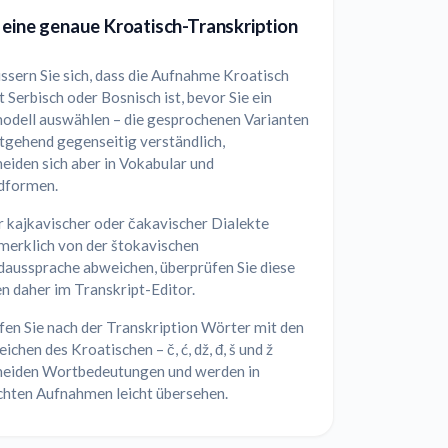
 eine genaue Kroatisch-Transkription
ssern Sie sich, dass die Aufnahme Kroatisch
t Serbisch oder Bosnisch ist, bevor Sie ein
odell auswählen – die gesprochenen Varianten
tgehend gegenseitig verständlich,
eiden sich aber in Vokabular und
dformen.
r kajkavischer oder čakavischer Dialekte
merklich von der štokavischen
daussprache abweichen, überprüfen Sie diese
n daher im Transkript-Editor.
fen Sie nach der Transkription Wörter mit den
ichen des Kroatischen – č, ć, dž, đ, š und ž
heiden Wortbedeutungen und werden in
chten Aufnahmen leicht übersehen.