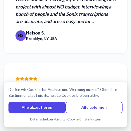
project with almost NO budget, interviewing a
bunch of people and the Sonix transcriptions
are accurate, and are so easy and int...
Nelson S.
NS
Brooklyn, NY USA
I have to say the
Arabic transcription
was pretty
Dürfen wir Cookies für Analyse und Werbung nutzen? Ohne Ihre
awesome
.
Zustimmung lädt nichts, nötige Cookies bleiben aktiv.
David M.
Alle akzeptieren
Alle ablehnen
DM
Marylebone, UK
Chatten Sie mit uns
Datenschutzerklärung
·
Cookie-Einstellungen