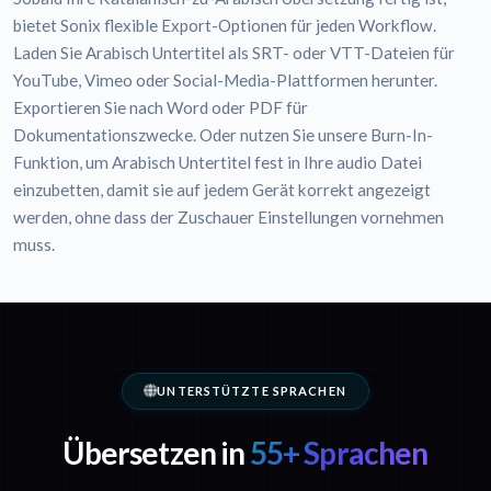
bietet Sonix flexible Export-Optionen für jeden Workflow.
Laden Sie Arabisch Untertitel als SRT- oder VTT-Dateien für
YouTube, Vimeo oder Social-Media-Plattformen herunter.
Exportieren Sie nach Word oder PDF für
Dokumentationszwecke. Oder nutzen Sie unsere Burn-In-
Funktion, um Arabisch Untertitel fest in Ihre audio Datei
einzubetten, damit sie auf jedem Gerät korrekt angezeigt
werden, ohne dass der Zuschauer Einstellungen vornehmen
muss.
UNTERSTÜTZTE SPRACHEN
Übersetzen in
55+ Sprachen