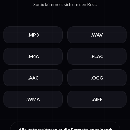
Sonix kümmert sich um den Rest.
.MP3
.WAV
.M4A
.FLAC
.AAC
.OGG
.WMA
.AIFF
Alle unterstützten audio Formate anzeigen