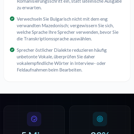
Romanisierungsschritt ein, statt lateinische Ausgabe
zu erwarten.
Verwechseln Sie Bulgarisch nicht mit dem eng
verwandten Mazedonisch; vergewissern Sie sich,
welche Sprache Ihre Sprecher verwenden, bevor Sie
die Transkriptionssprache auswählen.
Sprecher östlicher Dialekte reduzieren häufig
unbetonte Vokale, überprüfen Sie daher
vokalempfindliche Wörter in Interview- oder
Feldaufnahmen beim Bearbeiten.