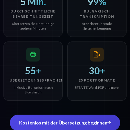
5 Min.
99%
DURCHSCHNITTLICHE
BULGARISCH
BEARBEITUNGSZEIT
TRANSKRIPTION
Übersetzen Sie einstündige
Branchenführende
audio in Minuten
Spracherkennung
55+
30+
ÜBERSETZUNGSSPRACHEN
EXPORTFORMATE
Inklusive Bulgarisch nach
SRT, VTT, Word, PDF und mehr
Slowakisch
Kostenlos mit der Übersetzung beginnen