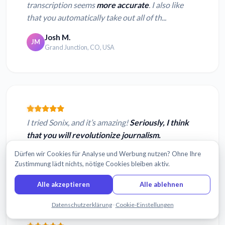
transcription seems
more accurate
. I also like
that you automatically take out all of th...
Josh M.
JM
Grand Junction, CO, USA
I tried Sonix, and it’s amazing!
Seriously, I think
that you will revolutionize journalism.
Dürfen wir Cookies für Analyse und Werbung nutzen? Ohne Ihre
Caroline B.
CB
Zustimmung lädt nichts, nötige Cookies bleiben aktiv.
Denver, CO USA
Alle akzeptieren
Alle ablehnen
Chatten Sie mit uns
Datenschutzerklärung
·
Cookie-Einstellungen