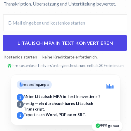
Transkription, Übersetzung und Untertitelung bewertet.
LITAUISCH MPA IN TEXT KONVERTIEREN
Kostenlos starten — keine Kreditkarte erforderlich.
Ihre kostenlose Testversion beginnt heute und enthält 30 Freiminuten
recording.mpa
Meine
Litauisch MPA
in Text konvertieren?
1
Fertig — ein
durchsuchbares Litauisch
2
Transkript
.
Export nach
Word, PDF oder SRT
.
1
99% genau