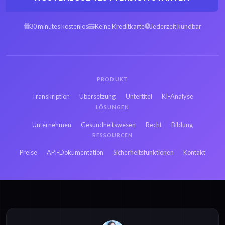
Arabisch MPA zu
Spanisch MPA zu
Text
Text
30 minutes kostenlos
Keine Kreditkarte
Jederzeit kündbar
Hebräisch MPA zu
Persisch MPA zu
Text
Text
PRODUKT
Französisch MPA zu
Russisch MPA zu
Transkription
Übersetzung
Untertitel
KI-Analyse
Text
Text
LÖSUNGEN
Unternehmen
Gesundheitswesen
Recht
Bildung
Japanisch MPA zu
RESSOURCEN
Hindi MPA zu Text
Text
Preise
API-Dokumentation
Sicherheitsfunktionen
Kontakt
Litauisch MP3 zu
Litauisch MP4 zu
Text
Text