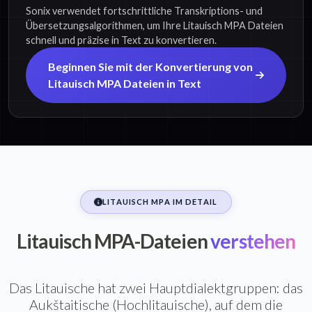
Sonix verwendet fortschrittliche Transkriptions- und
Übersetzungsalgorithmen, um Ihre Litauisch MPA Dateien
schnell und präzise in Text zu konvertieren.
Beginnen Sie mit der Konvertierung von
Litauisch MPA Dateien in Text
LITAUISCH MPA IM DETAIL
Litauisch MPA-Dateien
verstehen
Das Litauische hat zwei Hauptdialektgruppen: das
Aukštaitische (Hochlitauische), auf dem die