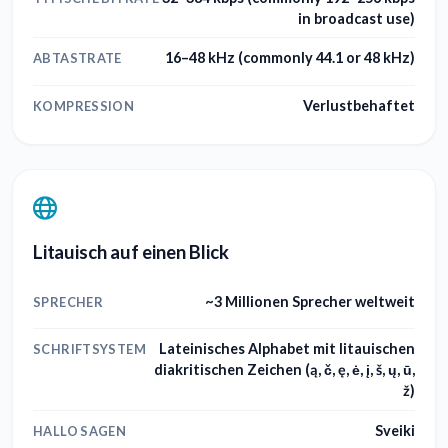
in broadcast use)
16–48 kHz (commonly 44.1 or 48 kHz)
ABTASTRATE
Verlustbehaftet
KOMPRESSION
Litauisch auf einen Blick
~3 Millionen Sprecher weltweit
SPRECHER
Lateinisches Alphabet mit litauischen
SCHRIFTSYSTEM
diakritischen Zeichen (ą, č, ę, ė, į, š, ų, ū,
ž)
Sveiki
HALLO SAGEN