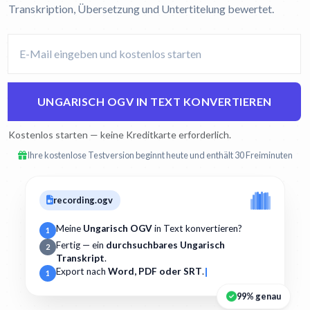
Transkription, Übersetzung und Untertitelung bewertet.
UNGARISCH OGV IN TEXT KONVERTIEREN
Kostenlos starten — keine Kreditkarte erforderlich.
Ihre kostenlose Testversion beginnt heute und enthält 30 Freiminuten
recording.ogv
Meine
Ungarisch OGV
in Text konvertieren?
1
Fertig — ein
durchsuchbares Ungarisch
2
Transkript
.
Export nach
Word, PDF oder SRT
.
1
99% genau