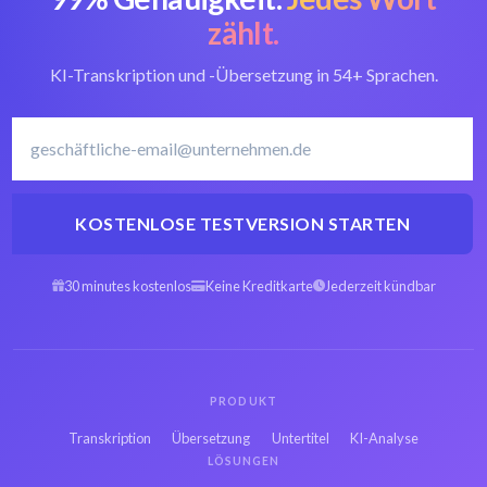
umwandeln
Konverter
zählt.
KI-Transkription und -Übersetzung in 54+ Sprachen.
Ungarisch
Ungarisch
Transkriptionssoftware
transkribieren
KOSTENLOSE TESTVERSION STARTEN
Arabisch OGV zu
Spanisch OGV zu
Text
Text
30 minutes kostenlos
Keine Kreditkarte
Jederzeit kündbar
Hebräisch OGV zu
Persisch OGV zu
Text
Text
PRODUKT
Französisch OGV zu
Russisch OGV zu
Transkription
Übersetzung
Untertitel
KI-Analyse
Text
Text
LÖSUNGEN