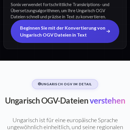
Sonix verwendet fortschrittliche Transkriptions- und
Übersetzungsalgorithmen, um Ihre Ungarisch OGV
Dateien schnell und präzise in Text zu konvertieren.
Beginnen Sie mit der Konvertierung von
Ungarisch OGV Dateien in Text
UNGARISCH OGV IM DETAIL
Ungarisch OGV-Dateien
verstehen
Ungarisch ist für eine europäische Sprache
ungewöhnlich einheitlich, und seine regionalen