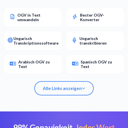
OGV in Text
Bester OGV-
umwandeln
Konverter
Ungarisch
Ungarisch
Transkriptionssoftware
transkribieren
Arabisch OGV zu
Spanisch OGV zu
Text
Text
Alle Links anzeigen
99% Genauigkeit.
Jedes Wort
OGV in Text
Bester OGV-