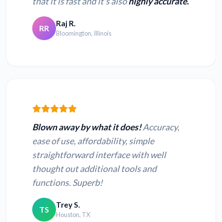
that it is fast and it's also
highly accurate.
Raj R.
RR
Bloomington, Illinois
Blown away by what it does!
Accuracy,
ease of use, affordability, simple
straightforward interface with well
thought out additional tools and
functions. Superb!
Trey S.
TS
Houston, TX