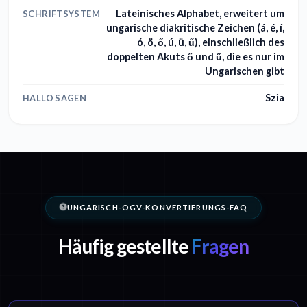
Lateinisches Alphabet, erweitert um
SCHRIFTSYSTEM
ungarische diakritische Zeichen (á, é, í,
ó, ö, ő, ú, ü, ű), einschließlich des
doppelten Akuts ő und ű, die es nur im
Ungarischen gibt
Szia
HALLO SAGEN
UNGARISCH-OGV-KONVERTIERUNGS-FAQ
Häufig gestellte
Fragen