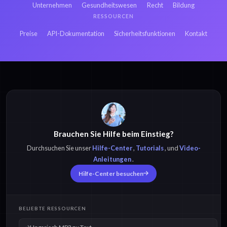
Unternehmen
Gesundheitswesen
Recht
Bildung
Japanisch OGV zu
RESSOURCEN
Hindi OGV zu Text
Text
Preise
API-Dokumentation
Sicherheitsfunktionen
Kontakt
Ungarisch MP3 zu
Ungarisch MP4 zu
Text
Text
Brauchen Sie Hilfe beim Einstieg?
Ungarisch M4A zu
Ungarisch OPUS zu
Text
Text
Durchsuchen Sie unser
Hilfe-Center
,
Tutorials
, und
Video-
Anleitungen
.
Hilfe-Center besuchen
Ungarisch OGG zu
Ungarisch WAV zu
Text
Text
BELIEBTE RESSOURCEN