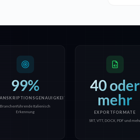
99%
40 oder
mehr
ANSKRIPTIONSGENAUIGKEIT
Branchenführende Italienisch
Erkennung
EXPORTFORMATE
SRT, VTT, DOCX, PDF und meh