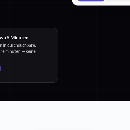
twa 5 Minuten.
n in durchsuchbare,
 Freiminuten — keine