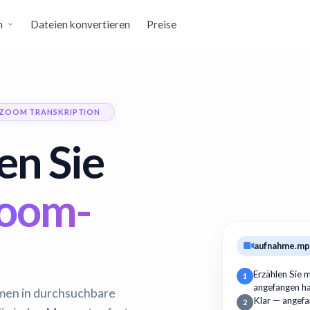
n
Dateien konvertieren
Preise
ZOOM TRANSKRIPTION
en Sie
Zoom-
aufnahme.m
Erzählen Sie m
1
angefangen h
men in durchsuchbare
Klar — angefan
2