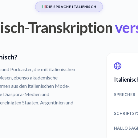
DIE SPRACHE ITALIENISCH
nisch-Transkription
ver
enisch?
nd Podcaster, die mit italienischen
ewiesen, ebenso akademische
Italienisc
hmen aus den italienischen Mode-,
che Diaspora-Medien und
SPRECHER
ereinigten Staaten, Argentinien und
.
SCHRIFTS
HALLO SAG