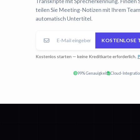
Transkripte mit Sprecherkennung. Finden 
teilen Sie Meeting-Notizen mit Ihrem Team 
automatisch Untertitel.
KOSTENLOSE 
Kostenlos starten — keine Kreditkarte erforderlich.
P
99% Genauigkeit
Cloud-Integrati