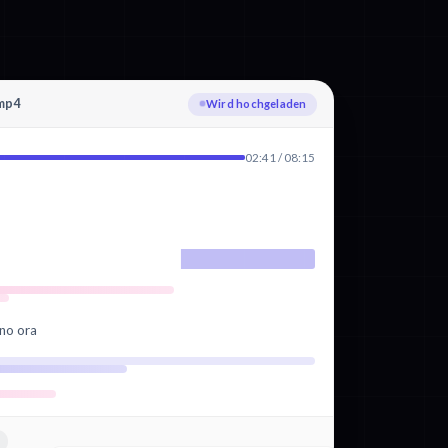
.mp4
Italienisch wird transkribiert
02:41 / 08:15
ano ora