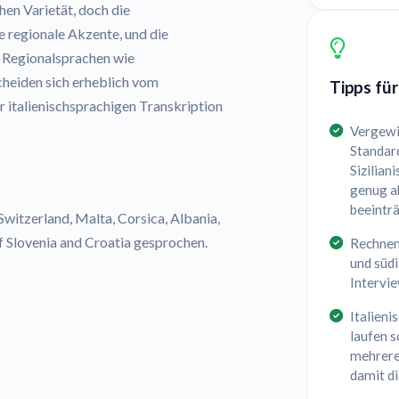
hen Varietät, doch die
e regionale Akzente, und die
. Regionalsprachen wie
scheiden sich erheblich vom
Tipps für
r italienischsprachigen Transkription
Vergewis
Standard
Sizilian
genug a
beeintr
, Switzerland, Malta, Corsica, Albania,
 Slovenia and Croatia gesprochen.
Rechnen
und südi
Intervie
Italieni
laufen s
mehrere
damit d