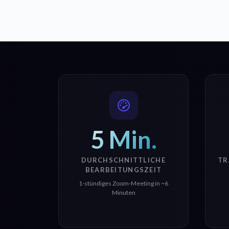
5 Min.
DURCHSCHNITTLICHE
TR
BEARBEITUNGSZEIT
1-stündiges Zoom-Meeting in ~6
Minuten