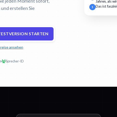
Sie jeden Moment sofort,
Jahren, als wi
Das ist faszin
und erstellen Sie
1
TESTVERSION STARTEN
reise ansehen
on
Sprecher-ID