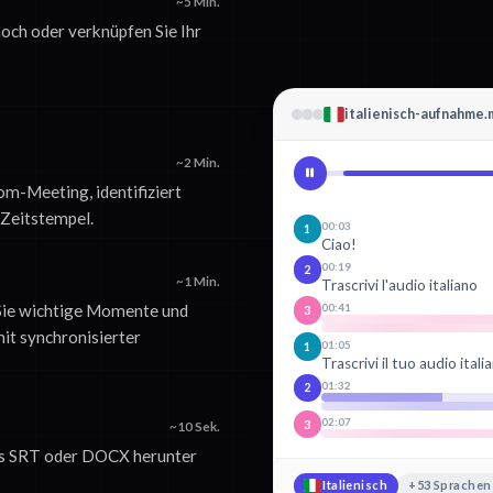
~5 Min.
och oder verknüpfen Sie Ihr
italienisch-aufnahme
~2 Min.
oom-Meeting, identifiziert
 Zeitstempel.
00:03
1
Ciao!
00:19
2
~1 Min.
Trascrivi l'audio italiano
 Sie wichtige Momente und
00:41
3
it synchronisierter
01:05
1
Trascrivi il tuo audio itali
01:32
2
02:07
3
~10 Sek.
als SRT oder DOCX herunter
Italienisch
+53 Sprachen