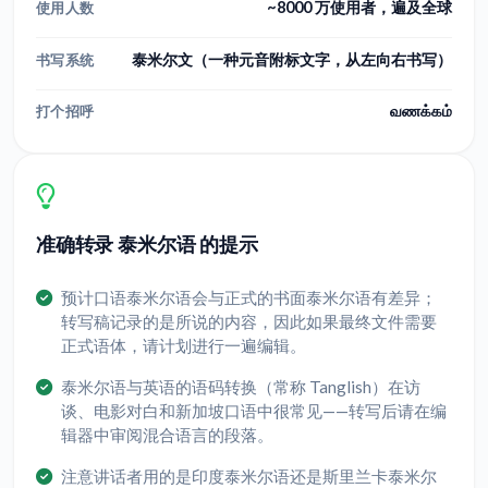
~8000 万使用者，遍及全球
使用人数
泰米尔文（一种元音附标文字，从左向右书写）
书写系统
வணக்கம்
打个招呼
准确转录 泰米尔语 的提示
预计口语泰米尔语会与正式的书面泰米尔语有差异；
转写稿记录的是所说的内容，因此如果最终文件需要
正式语体，请计划进行一遍编辑。
泰米尔语与英语的语码转换（常称 Tanglish）在访
谈、电影对白和新加坡口语中很常见——转写后请在编
辑器中审阅混合语言的段落。
注意讲话者用的是印度泰米尔语还是斯里兰卡泰米尔