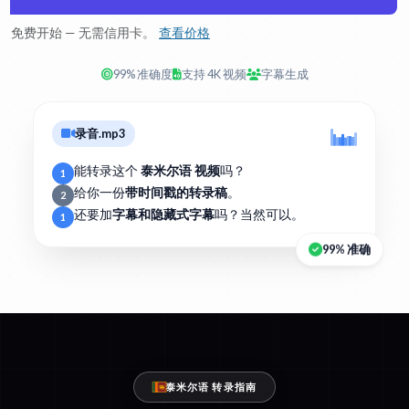
免费开始 — 无需信用卡。
查看价格
99% 准确度
支持 4K 视频
字幕生成
录音.mp3
能转录这个
泰米尔语 视频
吗？
1
给你一份
带时间戳的转录稿
。
2
还要加
字幕和隐藏式字幕
吗？当然可以。
1
99% 准确
泰米尔语 转录指南