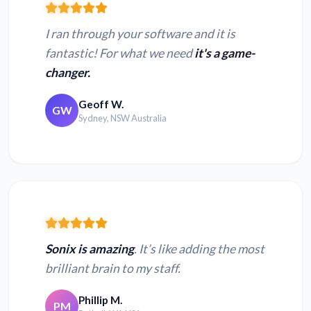
I ran through your software and it is
fantastic! For what we need
it's a game-
changer.
Geoff W.
GW
Sydney, NSW Australia
Sonix is amazing
. It’s like adding the most
brilliant brain to my staff.
Phillip M.
PM