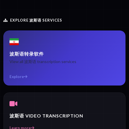
EXPLORE 波斯语 SERVICES
波斯语转录软件
View all 波斯语 transcription services
Explore
波斯语 VIDEO TRANSCRIPTION
Learn more