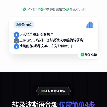
99%准确率
50多种音频格式
说话人识别
录音.mp3
怎么转录
波斯语 音频
？
1
上传就行，得到一份
带说话人标签的转录稿
。
2
准确的 波斯语 文本
，几分钟就绪。
1
99% 准确
波斯语 转录指南
转录波斯语音频
仅需简单4步