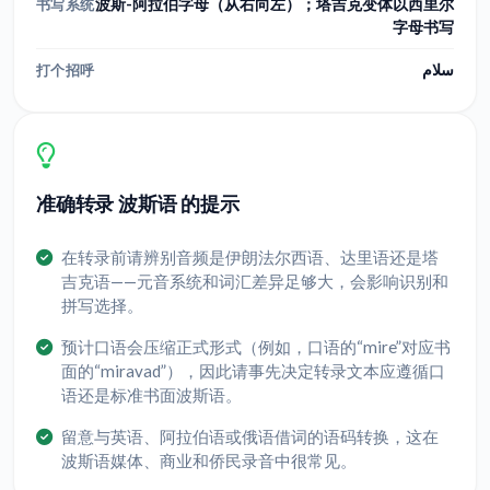
波斯-阿拉伯字母（从右向左）；塔吉克变体以西里尔
书写系统
字母书写
سلام
打个招呼
准确转录 波斯语 的提示
在转录前请辨别音频是伊朗法尔西语、达里语还是塔
吉克语——元音系统和词汇差异足够大，会影响识别和
拼写选择。
预计口语会压缩正式形式（例如，口语的“mire”对应书
面的“miravad”），因此请事先决定转录文本应遵循口
语还是标准书面波斯语。
留意与英语、阿拉伯语或俄语借词的语码转换，这在
波斯语媒体、商业和侨民录音中很常见。