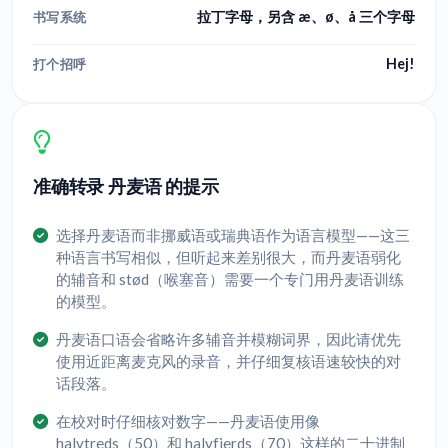
拉丁字母，另含 æ、ø、å 三个字母
书写系统
Hej!
打个招呼
准确转录 丹麦语 的提示
选择丹麦语而非挪威语或瑞典语作为语言模型——这三
种语言书写相似，但听起来差别很大，而丹麦语弱化
的辅音和 stød（喉塞音）需要一个专门用丹麦语训练
的模型。
丹麦语口语会省略许多辅音并模糊词界，因此请优先
使用近距离麦克风的录音，并仔细复核语速较快的对
话段落。
在校对时仔细核对数字——丹麦语使用像
halvtreds（50）和 halvfjerds（70）这样的二十进制