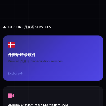
EXPLORE 丹麦语 SERVICES
丹麦语转录软件
View all 丹麦语 transcription services
Explore
丹麦语 VIDEO TRANSCRIPTION