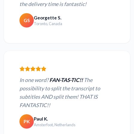
the delivery time is fantastic!
Georgette S.
GS
Toronto, Canada
In one word?
FAN-TAS-TIC!!
The
possibility to split the transcript to
subtitles AND split them! THAT IS
FANTASTIC!!
Paul K.
PK
Amsterfoot, Netherlands