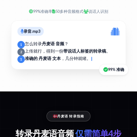
99%准确率
50多种音频格式
说话人识别
录音.mp3
怎么转录
丹麦语 音频
？
1
上传就行，得到一份
带说话人标签的转录稿
。
2
准确的 丹麦语 文本
，几分钟就绪。
1
99% 准确
丹麦语 转录指南
转录丹麦语音频
仅需简单4步