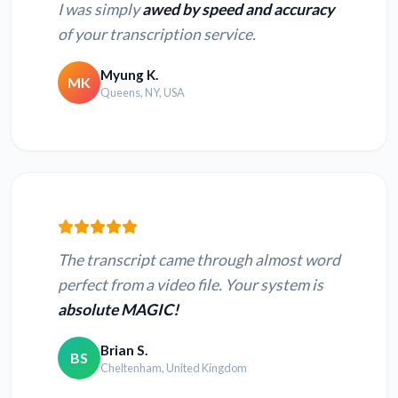
I was simply
awed by speed and accuracy
of your transcription service.
Myung K.
MK
Queens, NY, USA
The transcript came through almost word
perfect from a video file. Your system is
absolute MAGIC!
Brian S.
BS
Cheltenham, United Kingdom