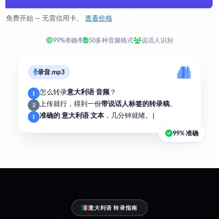
免费开始 — 无需信用卡。
查看价格
99%准确率
50多种音频格式
说话人识别
录音.mp3
怎么转录
意大利语 音频
？
1
上传就行，得到一份
带说话人标签的转录稿
。
2
准确的 意大利语 文本
，几分钟就绪。
1
99% 准确
意大利语 转录指南