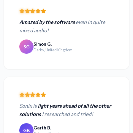
Amazed by the software
even in quite
mixed audio!
Simon G.
SG
Derby, United Kingdom
Sonix is
light years ahead of all the other
solutions
I researched and tried!
Garth B.
GB