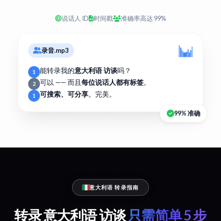
说话人 ID
时间戳
准确率高达 99%
录音.mp3
能转录我的
意大利语 访谈
吗？
1
可以 —— 而且
每位说话人都有标签
。
2
可搜索、可分享
。完美。
1
99% 准确
意大利语 转录指南
转录 意大利语 访谈
只需简单 5 步