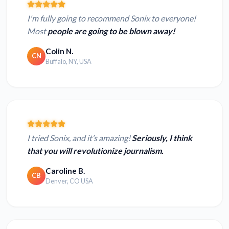
I'm fully going to recommend Sonix to everyone!
Most
people are going to be blown away!
Colin N.
CN
Buffalo, NY, USA
I tried Sonix, and it’s amazing!
Seriously, I think
that you will revolutionize journalism.
Caroline B.
CB
Denver, CO USA