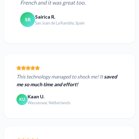
French and it was great too.
Sairica R.
SR
San Juan de La Rambla, Spain
This technology managed to shock me! It
saved
me so much time and effort!
Kaan U.
KU
Wassenaar, Netherlands