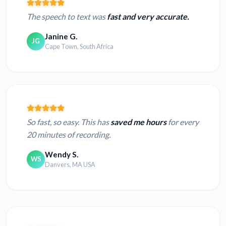
The speech to text was
fast and very accurate.
Janine G.
JG
Cape Town, South Africa
So fast, so easy. This has
saved me hours
for every
20 minutes of recording.
Wendy S.
WS
Danvers, MA USA