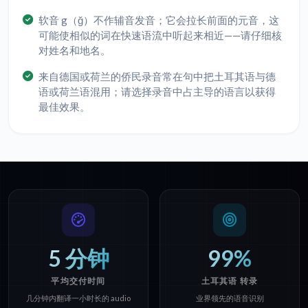
软音 g（ğ）不作辅音发音；它会拉长前面的元音，这
可能使相似的词在快速语流中听起来相近——请仔细核
对姓名和地名。
来自德国或荷兰的侨民录音常在句中把土耳其语与德
语或荷兰语混用；请选择录音中占主导的语言以获得
最佳效果。
5 分钟
99%
平均交付时间
土耳其语 转录
几分钟内翻译一小时长的 audio
业界领先的语音识别