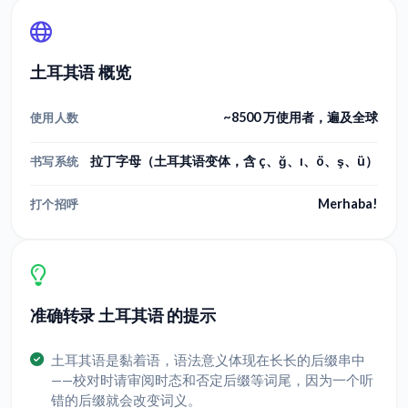
土耳其语 概览
~8500 万使用者，遍及全球
使用人数
拉丁字母（土耳其语变体，含 ç、ğ、ı、ö、ş、ü）
书写系统
Merhaba!
打个招呼
准确转录 土耳其语 的提示
土耳其语是黏着语，语法意义体现在长长的后缀串中
——校对时请审阅时态和否定后缀等词尾，因为一个听
错的后缀就会改变词义。