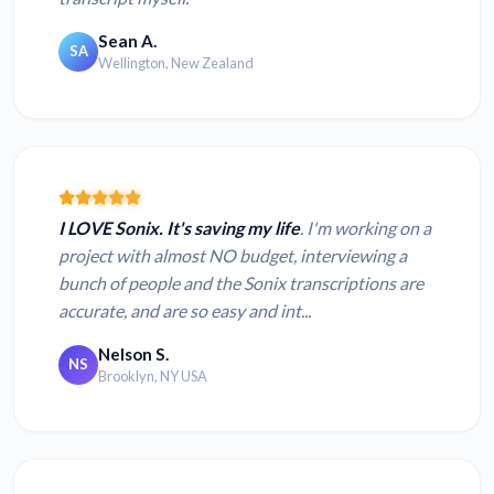
Sean A.
SA
Wellington, New Zealand
I LOVE Sonix. It's saving my life
. I'm working on a
project with almost NO budget, interviewing a
bunch of people and the Sonix transcriptions are
accurate, and are so easy and int...
Nelson S.
NS
Brooklyn, NY USA