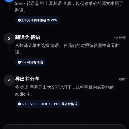
Sonix 转录您的 土耳其语 音频，以创建准确的源文本用于
翻译。
土耳其语转录准确率 99%
翻译为 德语
3
~2 分钟
从翻译菜单中选择 德语。在我们的对照编辑器中查看翻
译。
55+ 种目标语言
导出并分享
4
即时
将 德语 字幕导出为 SRT/VTT，或将字幕内嵌到您的
audio 中。
SRT、VTT、DOCX、PDF 等多种格式