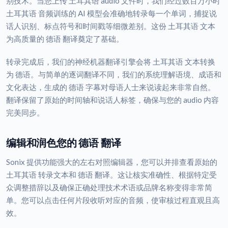
别技术。当您上传 土耳其语 audio 文件时，我们经过数百万小时
土耳其语 音频训练的 AI 模型会准确地转录每一个单词，捕捉说
话人识别、标点符号和时间戳等细微差别。这份 土耳其语 文本
为高质量的 德语 翻译奠定了基础。
转录完成后，我们的神经机器翻译引擎会将 土耳其语 文本转换
为 德语。与简单的逐词翻译不同，我们的系统理解语境、成语和
文化表达，生成的 德语 字幕对母语人士来说读起来非常自然。
翻译保留了原始的时间轴和说话人标签，确保与您的 audio 内容
完美同步。
编辑和润色您的 德语 翻译
Sonix 提供功能强大的左右对照编辑器，您可以并排查看原始的
土耳其语 转录文本和 德语 翻译。这让核实准确性、根据特定受
众调整措辞以及确保正确处理技术术语或品牌名称变得非常简
单。您可以点击任何片段收听对应的音频，使审核过程直观且高
效。