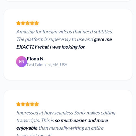
Amazing for foreign videos that need subtitles.
The platform is super easy to use and
gave me
EXACTLY what I was looking for.
Fiona N.
FN
East Falmount, MA, USA
Impressed at how seamless Sonix makes editing
transcripts. This is
so much easier and more
enjoyable
than manually writing an entire
transcript myself.