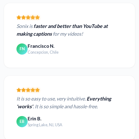
Sonix is
faster and better than YouTube at
making captions
for my videos!
Francisco N.
FN
Concepcion, Chile
It is so easy to use, very intuitive.
Everything
'works'
. It is so simple and hassle-free.
Erin B.
EB
Spring Lake, NJ, USA