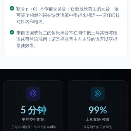
软音 g（ğ）不作辅音发音；它会拉长前面的元音，这
可能使相似的词在快速语流中听起来相近——请仔细核
对姓名和地名。
来自德国或荷兰的侨民录音常在句中把土耳其语与德
语或荷兰语混用；请选择录音中占主导的语言以获得
最佳效果。
5 分钟
99%
平均交付时间
土耳其语 转录
几分钟内翻译一小时长的 audio
业界领先的语音识别