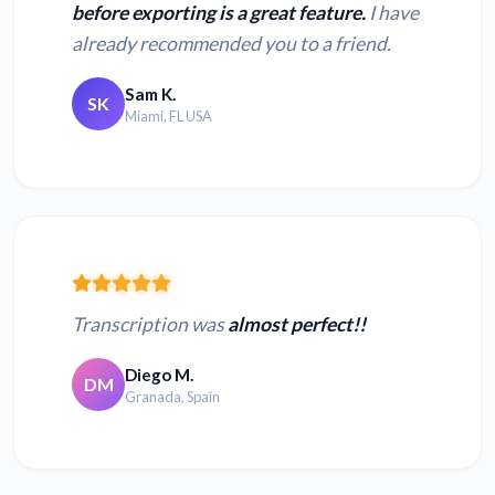
before exporting is a great feature.
I have
already recommended you to a friend.
Sam K.
SK
Miami, FL USA
Transcription was
almost perfect!!
Diego M.
DM
Granada, Spain