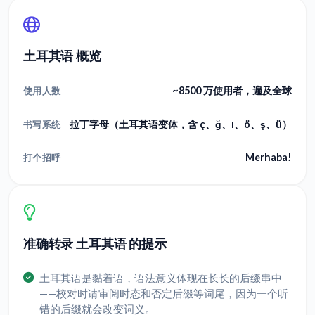
土耳其语 概览
~8500 万使用者，遍及全球
使用人数
拉丁字母（土耳其语变体，含 ç、ğ、ı、ö、ş、ü）
书写系统
Merhaba!
打个招呼
准确转录 土耳其语 的提示
土耳其语是黏着语，语法意义体现在长长的后缀串中
——校对时请审阅时态和否定后缀等词尾，因为一个听
错的后缀就会改变词义。